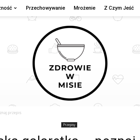
zność
Przechowywanie
Mrożenie
Z Czym Jeść
znaj przepis
Przepisy
zdrowiewmisie