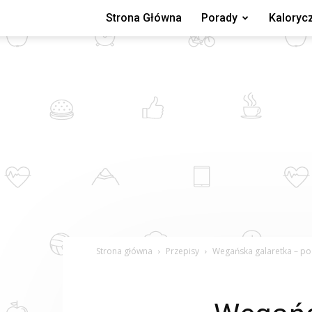
Strona Główna
Porady
Kaloryc
Strona główna
Przepisy
Wegańska galaretka – po