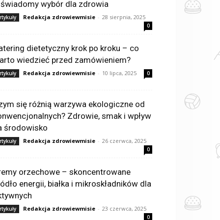
 świadomy wybór dla zdrowia
Redakcja zdrowiewmisie
-
28 sierpnia, 2025
rtykuły
0
atering dietetyczny krok po kroku – co
arto wiedzieć przed zamówieniem?
Redakcja zdrowiewmisie
-
10 lipca, 2025
rtykuły
0
zym się różnią warzywa ekologiczne od
onwencjonalnych? Zdrowie, smak i wpływ
a środowisko
Redakcja zdrowiewmisie
-
26 czerwca, 2025
rtykuły
0
remy orzechowe – skoncentrowane
ródło energii, białka i mikroskładników dla
ktywnych
Redakcja zdrowiewmisie
-
23 czerwca, 2025
rtykuły
0