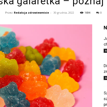
ka galaretka – poznaj 
Przez
Redakcja zdrowiewmisie
-
30 grudnia, 2022
1694
0
N
J
c
A
D
z
A
S
s
p