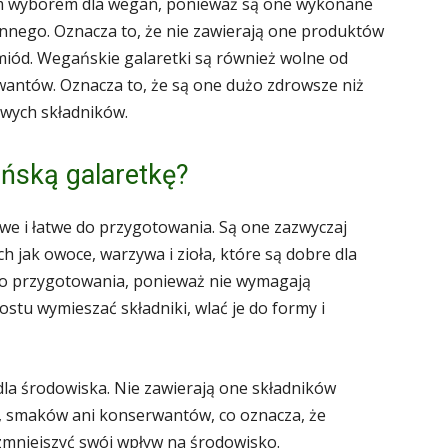
ym wyborem dla wegan, ponieważ są one wykonane
innego. Oznacza to, że nie zawierają one produktów
b miód. Wegańskie galaretki są również wolne od
antów. Oznacza to, że są one dużo zdrowsze niż
owych składników.
ńską galaretkę?
we i łatwe do przygotowania. Są one zazwyczaj
h jak owoce, warzywa i zioła, które są dobre dla
do przygotowania, ponieważ nie wymagają
stu wymieszać składniki, wlać je do formy i
dla środowiska. Nie zawierają one składników
, smaków ani konserwantów, co oznacza, że
zmniejszyć swój wpływ na środowisko.