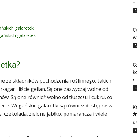
–
A
ńskich galaretek
C
ańskich galaretek
w
A
retka?
C
k
n
ne ze składników pochodzenia roślinnego, takich
-agar i liście gellan. Są one zazwyczaj wolne od
A
enów. Są one również wolne od tłuszczu i cukru, co
iecie. Wegańskie galaretki są również dostępne w
K
, czekolada, zielone jabłko, pomarańcza i wiele
ź
a
A