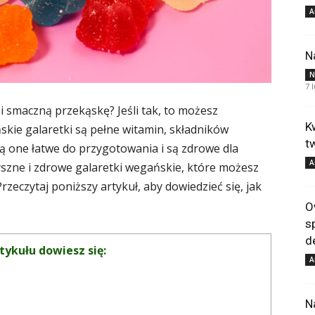
A
N
N
7 
smaczną przekąskę? Jeśli tak, to możesz
K
ie galaretki są pełne witamin, składników
t
ą one łatwe do przygotowania i są zdrowe dla
A
yszne i zdrowe galaretki wegańskie, które możesz
rzeczytaj poniższy artykuł, aby dowiedzieć się, jak
O
s
d
tykułu dowiesz się:
A
N