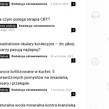
Redakcja zdrowiewmisie
-
2 marca, 2026
rtykuły
0
a czym polega terapia CBT?
Redakcja zdrowiewmisie
-
owe artykuły
lutego, 2026
0
wadratowe okulary korekcyjne – do jakiej
warzy pasują najlepiej?
Redakcja zdrowiewmisie
-
30 września, 2025
rtykuły
0
woce liofilizowane w kuchni. 5
prawdzonych pomysłów na śniadania,
esery i przekąski
Redakcja zdrowiewmisie
-
1 września, 2025
rtykuły
0
aturalna woda mineralna kontra kranówka