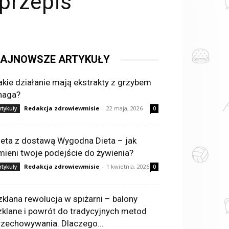
przepis
AJNOWSZE ARTYKUŁY
akie działanie mają ekstrakty z grzybem
haga?
Redakcja zdrowiewmisie
-
22 maja, 2026
rtykuły
0
ieta z dostawą Wygodna Dieta – jak
mieni twoje podejście do żywienia?
Redakcja zdrowiewmisie
-
1 kwietnia, 2026
rtykuły
0
zklana rewolucja w spiżarni – balony
zklane i powrót do tradycyjnych metod
rzechowywania. Dlaczego...