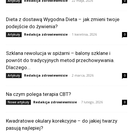
Redakcja zdrowiewmisie
-
22 maja, 2026
Artykuły
0
Dieta z dostawą Wygodna Dieta – jak zmieni twoje
podejście do żywienia?
Redakcja zdrowiewmisie
-
1 kwietnia, 2026
Artykuły
0
Szklana rewolucja w spiżarni – balony szklane i
powrót do tradycyjnych metod przechowywania.
Dlaczego...
Redakcja zdrowiewmisie
-
2 marca, 2026
Artykuły
0
Na czym polega terapia CBT?
Redakcja zdrowiewmisie
-
7 lutego, 2026
Nowe artykuły
0
Kwadratowe okulary korekcyjne – do jakiej twarzy
pasują najlepiej?