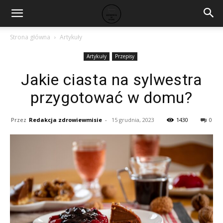
Strona główna
Artykuły
Artykuły
Przepisy
Jakie ciasta na sylwestra
przygotować w domu?
Przez
Redakcja zdrowiewmisie
-
15 grudnia, 2023
1430
0