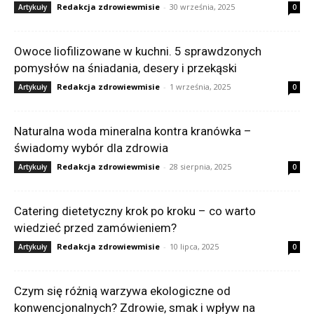
Redakcja zdrowiewmisie
-
30 września, 2025
Artykuły
0
Owoce liofilizowane w kuchni. 5 sprawdzonych
pomysłów na śniadania, desery i przekąski
Redakcja zdrowiewmisie
-
1 września, 2025
Artykuły
0
Naturalna woda mineralna kontra kranówka –
świadomy wybór dla zdrowia
Redakcja zdrowiewmisie
-
28 sierpnia, 2025
Artykuły
0
Catering dietetyczny krok po kroku – co warto
wiedzieć przed zamówieniem?
Redakcja zdrowiewmisie
-
10 lipca, 2025
Artykuły
0
Czym się różnią warzywa ekologiczne od
konwencjonalnych? Zdrowie, smak i wpływ na