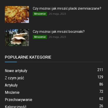
Czy można i jak mrozić placki ziemniaczane?
26 maja, 2023
Mrożenie
Czy można i jak mrozić boczniaki?
26 maja, 2023
Mrożenie
POPULARNE KATEGORIE
211
Nowe artykuły
129
Z czym jeść
86
Artykuły
72
Mrożenie
62
Przechowywanie
26
Kaloryczność