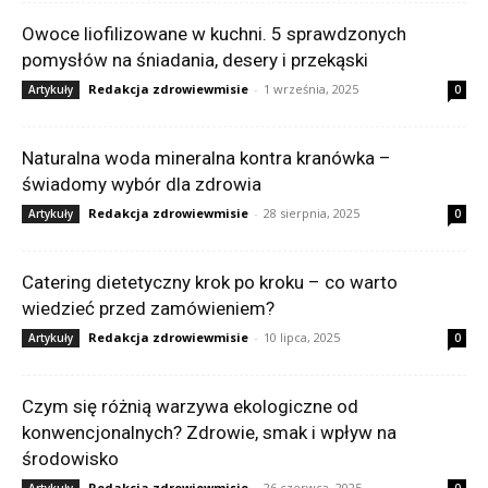
Owoce liofilizowane w kuchni. 5 sprawdzonych
pomysłów na śniadania, desery i przekąski
Redakcja zdrowiewmisie
-
1 września, 2025
Artykuły
0
Naturalna woda mineralna kontra kranówka –
świadomy wybór dla zdrowia
Redakcja zdrowiewmisie
-
28 sierpnia, 2025
Artykuły
0
Catering dietetyczny krok po kroku – co warto
wiedzieć przed zamówieniem?
Redakcja zdrowiewmisie
-
10 lipca, 2025
Artykuły
0
Czym się różnią warzywa ekologiczne od
konwencjonalnych? Zdrowie, smak i wpływ na
środowisko
Redakcja zdrowiewmisie
-
26 czerwca, 2025
Artykuły
0