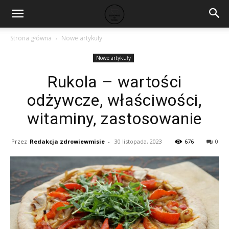
Strona główna
Nowe artykuły
Nowe artykuły
Rukola – wartości
odżywcze, właściwości,
witaminy, zastosowanie
Przez
Redakcja zdrowiewmisie
-
30 listopada, 2023
676
0