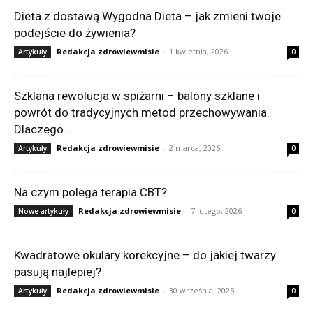
Dieta z dostawą Wygodna Dieta – jak zmieni twoje
podejście do żywienia?
Redakcja zdrowiewmisie
-
1 kwietnia, 2026
Artykuły
0
Szklana rewolucja w spiżarni – balony szklane i
powrót do tradycyjnych metod przechowywania.
Dlaczego...
Redakcja zdrowiewmisie
-
2 marca, 2026
Artykuły
0
Na czym polega terapia CBT?
Redakcja zdrowiewmisie
-
7 lutego, 2026
Nowe artykuły
0
Kwadratowe okulary korekcyjne – do jakiej twarzy
pasują najlepiej?
Redakcja zdrowiewmisie
-
30 września, 2025
Artykuły
0