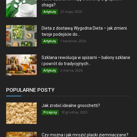
chaga?
22 maja, 2026
Artykuły
Dieta z dostawą Wygodna Dieta – jak zmieni
twoje podejście do...
1 kwietnia, 2026
Artykuły
Szklana rewolucja w spiżarni – balony szklane
i powrót do tradycyjnych...
2 marca, 2026
Artykuły
POPULARNE POSTY
Jak zrobić idealne gnocchetti?
18 grudnia, 2023
Przepisy
Czy można i jak mrozić placki ziemniaczane?