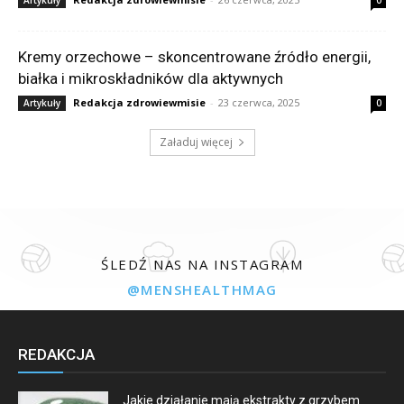
Kremy orzechowe – skoncentrowane źródło energii,
białka i mikroskładników dla aktywnych
Redakcja zdrowiewmisie
-
23 czerwca, 2025
Artykuły
0
Załaduj więcej
ŚLEDŹ NAS NA INSTAGRAM
@MENSHEALTHMAG
REDAKCJA
Jakie działanie mają ekstrakty z grzybem