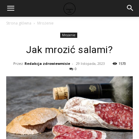
Strona główna
Mrożenie
Mrożenie
Jak mrozić salami?
Przez
Redakcja zdrowiewmisie
-
29 listopada, 2023
1570
0