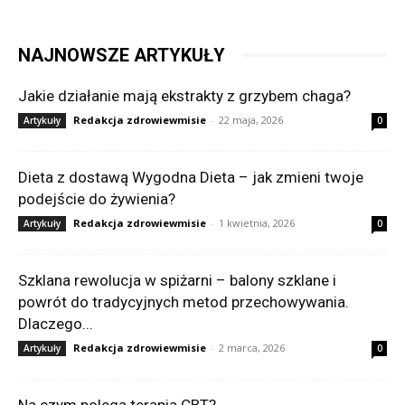
NAJNOWSZE ARTYKUŁY
Jakie działanie mają ekstrakty z grzybem chaga?
Redakcja zdrowiewmisie
-
22 maja, 2026
Artykuły
0
Dieta z dostawą Wygodna Dieta – jak zmieni twoje
podejście do żywienia?
Redakcja zdrowiewmisie
-
1 kwietnia, 2026
Artykuły
0
Szklana rewolucja w spiżarni – balony szklane i
powrót do tradycyjnych metod przechowywania.
Dlaczego...
Redakcja zdrowiewmisie
-
2 marca, 2026
Artykuły
0
Na czym polega terapia CBT?