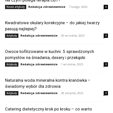
Redakcja zdrowiewmisie
-
7 lutego, 2026
Nowe artykuły
0
Kwadratowe okulary korekcyjne – do jakiej twarzy
pasują najlepiej?
Redakcja zdrowiewmisie
-
30 września, 2025
Artykuły
0
Owoce liofilizowane w kuchni. 5 sprawdzonych
pomysłów na śniadania, desery i przekąski
Redakcja zdrowiewmisie
-
1 września, 2025
Artykuły
0
Naturalna woda mineralna kontra kranówka –
świadomy wybór dla zdrowia
Redakcja zdrowiewmisie
-
28 sierpnia, 2025
Artykuły
0
Catering dietetyczny krok po kroku – co warto