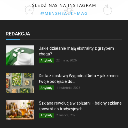
ŚLEDŹ NAS NA INSTAGRAM
@MENSHEALTHMAG
REDAKCJA
Jakie działanie mają ekstrakty z grzybem
chaga?
22 maja, 2026
Artykuły
Dieta z dostawą Wygodna Dieta – jak zmieni
twoje podejście do...
1 kwietnia, 2026
Artykuły
Szklana rewolucja w spiżarni – balony szklane
i powrót do tradycyjnych...
2 marca, 2026
Artykuły