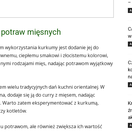
–
A
C
 potraw mięsnych
w
A
m wykorzystania kurkumy jest dodanie jej do
ywnemu, ciepłemu smakowi i złocistemu kolorowi,
C
nymi rodzajami mięs, nadając potrawom wyjątkowy
k
n
A
m wielu tradycyjnych dań kuchni orientalnej. W
a, dodaje się ją do curry z mięsem, nadając
ak. Warto zatem eksperymentować z kurkumą,
K
ź
czy kotletów.
a
ku potrawom, ale również zwiększa ich wartość
A