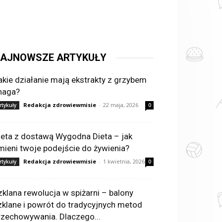
AJNOWSZE ARTYKUŁY
akie działanie mają ekstrakty z grzybem
haga?
Redakcja zdrowiewmisie
-
22 maja, 2026
rtykuły
0
ieta z dostawą Wygodna Dieta – jak
mieni twoje podejście do żywienia?
Redakcja zdrowiewmisie
-
1 kwietnia, 2026
rtykuły
0
zklana rewolucja w spiżarni – balony
zklane i powrót do tradycyjnych metod
rzechowywania. Dlaczego...