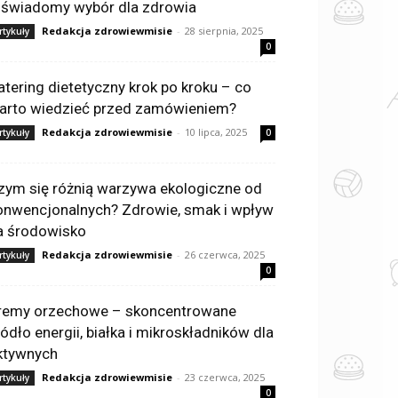
 świadomy wybór dla zdrowia
Redakcja zdrowiewmisie
-
28 sierpnia, 2025
rtykuły
0
atering dietetyczny krok po kroku – co
arto wiedzieć przed zamówieniem?
Redakcja zdrowiewmisie
-
10 lipca, 2025
rtykuły
0
zym się różnią warzywa ekologiczne od
onwencjonalnych? Zdrowie, smak i wpływ
a środowisko
Redakcja zdrowiewmisie
-
26 czerwca, 2025
rtykuły
0
remy orzechowe – skoncentrowane
ródło energii, białka i mikroskładników dla
ktywnych
Redakcja zdrowiewmisie
-
23 czerwca, 2025
rtykuły
0