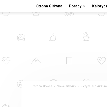
Strona Główna
Porady
Kaloryc
Strona główna
Nowe artykuły
Z czym jeść kurkum