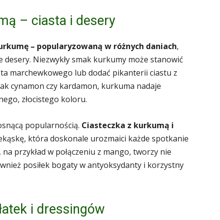
mą – ciasta i desery
kurkumę – popularyzowaną w różnych daniach
,
zne desery. Niezwykły smak kurkumy może stanowić
sta marchewkowego lub dodać pikanterii ciastu z
i jak cynamon czy kardamon, kurkuma nadaje
ego, złocistego koloru.
osnącą popularnością.
Ciasteczka z kurkumą i
kąskę, która doskonale urozmaici każde spotkanie
na przykład w połączeniu z mango, tworzy nie
również posiłek bogaty w antyoksydanty i korzystny
łatek i dressingów