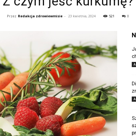
Z czym jeść kurkumę?
Przez
Redakcja zdrowiewmisie
-
23 kwietnia, 2024
521
0
N
J
c
A
D
z
A
S
s
p