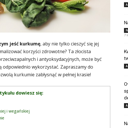
A
N
N
7 
zym jeść kurkumę
, aby nie tylko cieszyć się jej
alizować korzyści zdrowotne? Ta złocista
K
t
przeciwzapalnych i antyoksydacyjnych, może być
k ją odpowiednio wykorzystać. Zapraszamy do
A
ozwolą kurkumie zabłysnąć w pełnej krasie!
O
s
tykułu dowiesz się:
d
A
ej i wegańskiej
hie
N