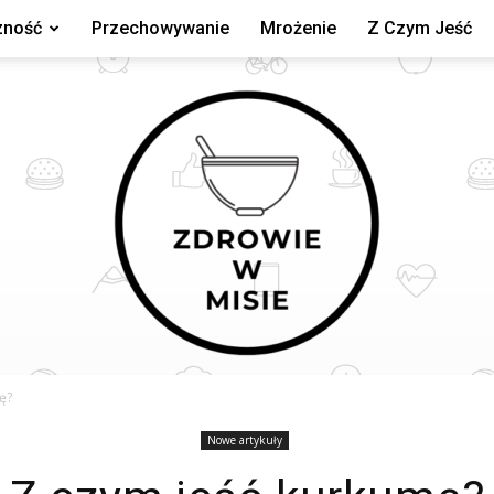
zność
Przechowywanie
Mrożenie
Z Czym Jeść
ę?
Nowe artykuły
zdrowiewmisie