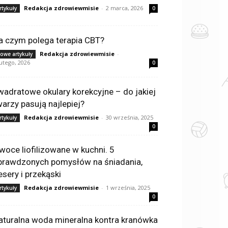
Redakcja zdrowiewmisie
-
2 marca, 2026
rtykuły
0
a czym polega terapia CBT?
Redakcja zdrowiewmisie
-
owe artykuły
lutego, 2026
0
wadratowe okulary korekcyjne – do jakiej
warzy pasują najlepiej?
Redakcja zdrowiewmisie
-
30 września, 2025
rtykuły
0
woce liofilizowane w kuchni. 5
prawdzonych pomysłów na śniadania,
esery i przekąski
Redakcja zdrowiewmisie
-
1 września, 2025
rtykuły
0
aturalna woda mineralna kontra kranówka