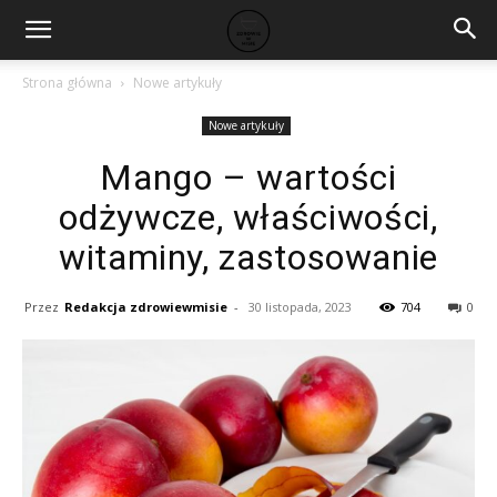
Strona główna
Nowe artykuły
Nowe artykuły
Mango – wartości
odżywcze, właściwości,
witaminy, zastosowanie
Przez
Redakcja zdrowiewmisie
-
30 listopada, 2023
704
0