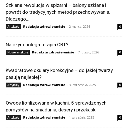
Szklana rewolucja w spiżarni – balony szklane i
powrót do tradycyjnych metod przechowywania.
Dlaczego...
Redakcja zdrowiewmisie
-
2 marca, 2026
Artykuły
0
Na czym polega terapia CBT?
Redakcja zdrowiewmisie
-
7 lutego, 2026
Nowe artykuły
0
Kwadratowe okulary korekcyjne – do jakiej twarzy
pasują najlepiej?
Redakcja zdrowiewmisie
-
30 września, 2025
Artykuły
0
Owoce liofilizowane w kuchni. 5 sprawdzonych
pomysłów na śniadania, desery i przekąski
Redakcja zdrowiewmisie
-
1 września, 2025
Artykuły
0