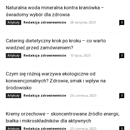
Naturalna woda mineralna kontra kranówka –
świadomy wybór dla zdrowia
Redakcja zdrowiewmisie
-
28 sierpnia, 2025
Artykuły
0
Catering dietetyczny krok po kroku – co warto
wiedzieć przed zamówieniem?
Redakcja zdrowiewmisie
-
10 lipca, 2025
Artykuły
0
Czym się różnią warzywa ekologiczne od
konwencjonalnych? Zdrowie, smak i wpływ na
środowisko
Redakcja zdrowiewmisie
-
26 czerwca, 2025
Artykuły
0
Kremy orzechowe – skoncentrowane źródło energii,
białka i mikroskładników dla aktywnych
Redakcja zdrowiewmisie
-
23 czerwca, 2025
Artykuły
0