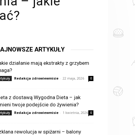
ia – jakie
dać?
AJNOWSZE ARTYKUŁY
akie działanie mają ekstrakty z grzybem
haga?
Redakcja zdrowiewmisie
-
22 maja, 2026
rtykuły
0
ieta z dostawą Wygodna Dieta – jak
mieni twoje podejście do żywienia?
Redakcja zdrowiewmisie
-
1 kwietnia, 2026
rtykuły
0
zklana rewolucja w spiżarni – balony