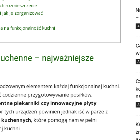
ich rozmieszczenie
N
i jak je zorganizować
–
A
wa na funkcjonalność kuchni
C
w
uchenne – najważniejsze
A
C
odzownym elementem każdej funkcjonalnej kuchni.
k
ić codzienne przygotowywanie posiłków.
n
ntne piekarniki czy innowacyjne płyty
A
ór tych urządzeń powinien jednak iść w parze z
i kuchennych
, które pomogą nam w pełni
K
j kuchni.
ź
a