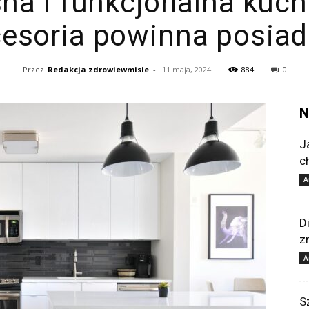
a i funkcjonalna kuchn
esoria powinna posia
Przez
Redakcja zdrowiewmisie
-
11 maja, 2024
884
0
N
J
c
A
D
z
A
S