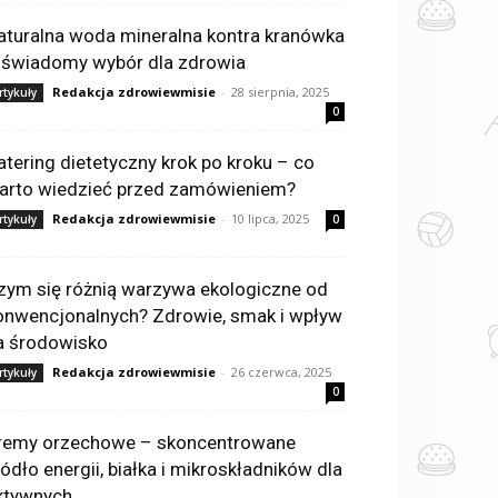
aturalna woda mineralna kontra kranówka
 świadomy wybór dla zdrowia
Redakcja zdrowiewmisie
-
28 sierpnia, 2025
rtykuły
0
atering dietetyczny krok po kroku – co
arto wiedzieć przed zamówieniem?
Redakcja zdrowiewmisie
-
10 lipca, 2025
rtykuły
0
zym się różnią warzywa ekologiczne od
onwencjonalnych? Zdrowie, smak i wpływ
a środowisko
Redakcja zdrowiewmisie
-
26 czerwca, 2025
rtykuły
0
remy orzechowe – skoncentrowane
ródło energii, białka i mikroskładników dla
ktywnych