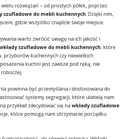
wielu rozwiązań – od prostych półek, poprzez
y szufladowe do mebli kuchennych
. Dzięki nim,
jscem, gdzie wszystko znajdzie swoje miejsce.
wania warto zwrócić uwagę na ich jakość i
wkłady szufladowe do mebli kuchennych
, które
w, przyborów kuchennych czy niewielkich
posażenia kuchni jest zawsze pod ręką, nie
 roboczej.
nia powinna być przemyślana i dostosowana do
astosować systemy segregacji, które ułatwią nam
 na przykład zdecydować się na
wkłady szufladowe
kcje, które pomogą nam utrzymanie porządku
 funkcjonalność, ale również estetyka. Wkłady