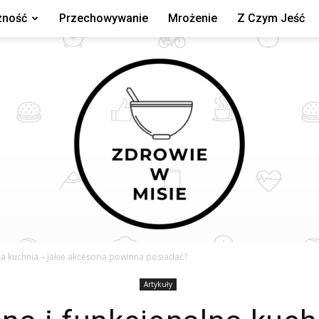
zność
Przechowywanie
Mrożenie
Z Czym Jeść
a kuchnia – jakie akcesoria powinna posiadać?
Artykuły
zdrowiewmisie