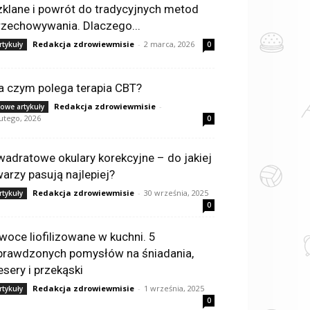
zklane i powrót do tradycyjnych metod
rzechowywania. Dlaczego...
Redakcja zdrowiewmisie
-
2 marca, 2026
rtykuły
0
a czym polega terapia CBT?
Redakcja zdrowiewmisie
-
owe artykuły
lutego, 2026
0
wadratowe okulary korekcyjne – do jakiej
warzy pasują najlepiej?
Redakcja zdrowiewmisie
-
30 września, 2025
rtykuły
0
woce liofilizowane w kuchni. 5
prawdzonych pomysłów na śniadania,
esery i przekąski
Redakcja zdrowiewmisie
-
1 września, 2025
rtykuły
0