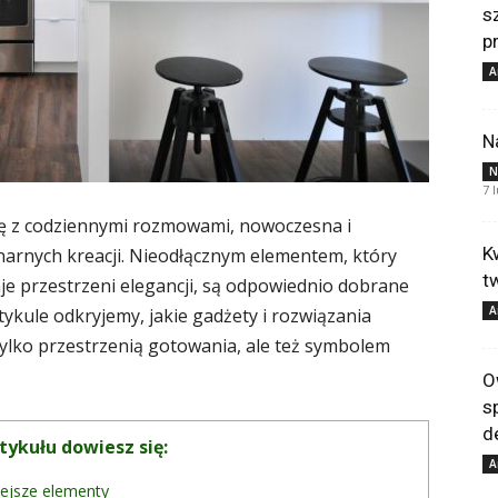
s
p
A
N
N
7 
ię z codziennymi rozmowami, nowoczesna i
K
inarnych kreacji. Nieodłącznym elementem, który
t
je przestrzeni elegancji, są odpowiednio dobrane
A
ykule odkryjemy, jakie gadżety i rozwiązania
 tylko przestrzenią gotowania, ale też symbolem
O
s
d
tykułu dowiesz się:
A
ejsze elementy