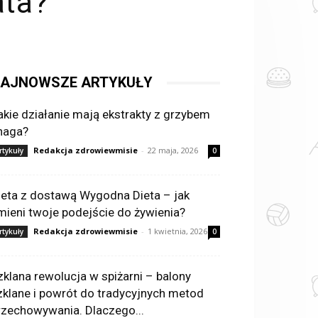
ata?
AJNOWSZE ARTYKUŁY
akie działanie mają ekstrakty z grzybem
haga?
Redakcja zdrowiewmisie
-
22 maja, 2026
rtykuły
0
ieta z dostawą Wygodna Dieta – jak
mieni twoje podejście do żywienia?
Redakcja zdrowiewmisie
-
1 kwietnia, 2026
rtykuły
0
zklana rewolucja w spiżarni – balony
zklane i powrót do tradycyjnych metod
rzechowywania. Dlaczego...