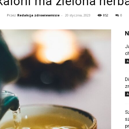
 kalorii ma zielona herb
Przez
Redakcja zdrowiewmisie
-
20 stycznia, 2023
852
0
N
J
c
A
D
z
A
S
s
p