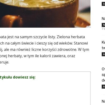
A
N
N
7 
bata jest na samym szczycie listy. Zielona herbata
K
h na całym świecie i cieszy się od wieków. Stanowi
t
ój, ale ma również liczne korzyści zdrowotne. W tym
A
ej herbaty, w tym ile kalorii zawiera, oraz
eruje.
O
s
tykułu dowiesz się:
d
A
N