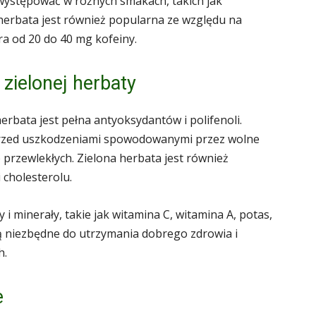
występować w różnych smakach, takich jak
 herbata jest również popularna ze względu na
ra od 20 do 40 mg kofeiny.
 zielonej herbaty
herbata jest pełna antyoksydantów i polifenoli.
przed uszkodzeniami spowodowanymi przez wolne
przewlekłych. Zielona herbata jest również
 cholesterolu.
i minerały, takie jak witamina C, witamina A, potas,
są niezbędne do utrzymania dobrego zdrowia i
h.
e