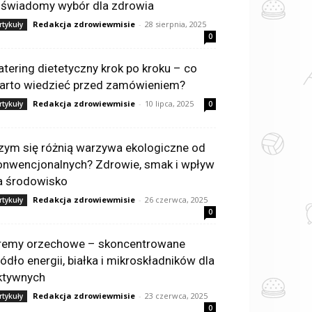
 świadomy wybór dla zdrowia
Redakcja zdrowiewmisie
-
28 sierpnia, 2025
rtykuły
0
atering dietetyczny krok po kroku – co
arto wiedzieć przed zamówieniem?
Redakcja zdrowiewmisie
-
10 lipca, 2025
rtykuły
0
zym się różnią warzywa ekologiczne od
onwencjonalnych? Zdrowie, smak i wpływ
a środowisko
Redakcja zdrowiewmisie
-
26 czerwca, 2025
rtykuły
0
remy orzechowe – skoncentrowane
ródło energii, białka i mikroskładników dla
ktywnych
Redakcja zdrowiewmisie
-
23 czerwca, 2025
rtykuły
0