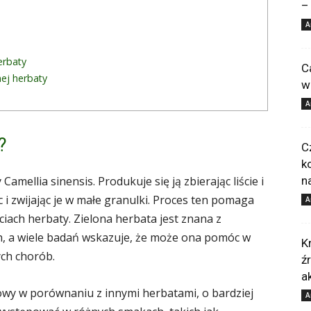
–
A
erbaty
C
nej herbaty
w
A
?
C
k
amellia sinensis. Produkuje się ją zbierając liście i
n
c i zwijając je w małe granulki. Proces ten pomaga
A
ciach herbaty. Zielona herbata jest znana z
h, a wiele badań wskazuje, że może ona pomóc w
K
ych chorób.
ź
a
owy w porównaniu z innymi herbatami, o bardziej
A