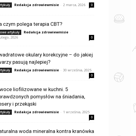
Redakcja zdrowiewmisie
-
2 marca, 2026
rtykuły
0
a czym polega terapia CBT?
Redakcja zdrowiewmisie
-
owe artykuły
lutego, 2026
0
wadratowe okulary korekcyjne – do jakiej
warzy pasują najlepiej?
Redakcja zdrowiewmisie
-
30 września, 2025
rtykuły
0
woce liofilizowane w kuchni. 5
prawdzonych pomysłów na śniadania,
esery i przekąski
Redakcja zdrowiewmisie
-
1 września, 2025
rtykuły
0
aturalna woda mineralna kontra kranówka