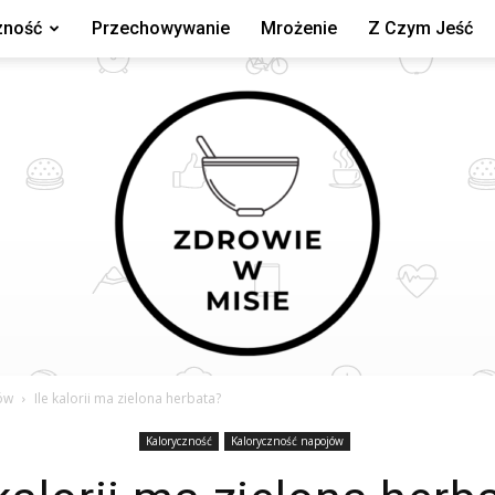
zność
Przechowywanie
Mrożenie
Z Czym Jeść
ów
Ile kalorii ma zielona herbata?
Kaloryczność
Kaloryczność napojów
zdrowiewmisie