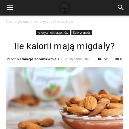
Strona główna
Kaloryczność orzechów
Kaloryczność orzechów
Kaloryczność
Ile kalorii mają migdały?
Przez
Redakcja zdrowiewmisie
-
20 stycznia, 2023
728
0