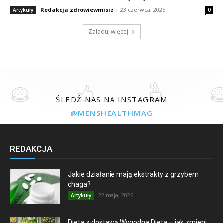
Redakcja zdrowiewmisie
-
23 czerwca, 2025
Artykuły
0
Załaduj więcej
ŚLEDŹ NAS NA INSTAGRAM
@MENSHEALTHMAG
REDAKCJA
Jakie działanie mają ekstrakty z grzybem
chaga?
22 maja, 2026
Artykuły
Dieta z dostawą Wygodna Dieta – jak zmieni