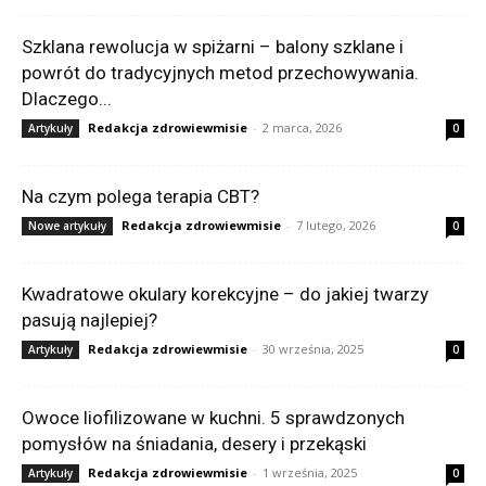
Szklana rewolucja w spiżarni – balony szklane i
powrót do tradycyjnych metod przechowywania.
Dlaczego...
Redakcja zdrowiewmisie
-
2 marca, 2026
Artykuły
0
Na czym polega terapia CBT?
Redakcja zdrowiewmisie
-
7 lutego, 2026
Nowe artykuły
0
Kwadratowe okulary korekcyjne – do jakiej twarzy
pasują najlepiej?
Redakcja zdrowiewmisie
-
30 września, 2025
Artykuły
0
Owoce liofilizowane w kuchni. 5 sprawdzonych
pomysłów na śniadania, desery i przekąski
Redakcja zdrowiewmisie
-
1 września, 2025
Artykuły
0