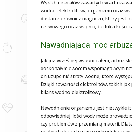
Wśród minerałów zawartych w arbuza war
wodno-elektrolitową organizmu oraz wsp
dostarcza również magnezu, który jest 
nerwowego oraz wapnia, budulca kości i
Nawadniająca moc arbuz
Jak już wcześniej wspomniałem, arbuz skła
doskonałym owocem wspomagającym naw
on uzupełnić straty wodne, które występu
Dzięki zawartości elektrolitów, takich j
bilans wodno-elektrolitowy.
Nawodnienie organizmu jest niezwykle is
odpowiedniej ilości wody może prowadzić
czy problemów z przemianą materii. Dlat
upalnych dni, gdy ryzyko odwodnienia jes