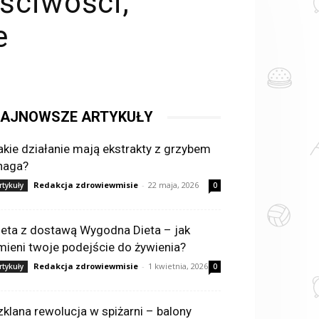
ściwości,
e
AJNOWSZE ARTYKUŁY
akie działanie mają ekstrakty z grzybem
haga?
Redakcja zdrowiewmisie
-
22 maja, 2026
rtykuły
0
ieta z dostawą Wygodna Dieta – jak
mieni twoje podejście do żywienia?
Redakcja zdrowiewmisie
-
1 kwietnia, 2026
rtykuły
0
zklana rewolucja w spiżarni – balony