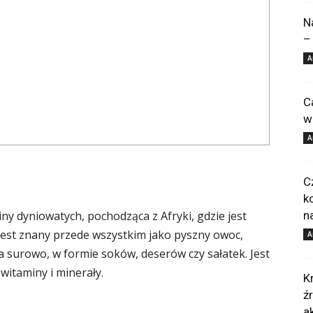
N
–
A
e
C
w
A
C
k
ziny dyniowatych, pochodząca z Afryki, gdzie jest
n
 jest znany przede wszystkim jako pyszny owoc,
A
surowo, w formie soków, deserów czy sałatek. Jest
 witaminy i minerały.
K
ź
a