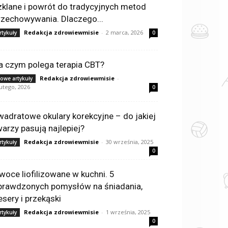
zklane i powrót do tradycyjnych metod
rzechowywania. Dlaczego...
Redakcja zdrowiewmisie
-
2 marca, 2026
rtykuły
0
a czym polega terapia CBT?
Redakcja zdrowiewmisie
-
owe artykuły
lutego, 2026
0
wadratowe okulary korekcyjne – do jakiej
warzy pasują najlepiej?
Redakcja zdrowiewmisie
-
30 września, 2025
rtykuły
0
woce liofilizowane w kuchni. 5
prawdzonych pomysłów na śniadania,
esery i przekąski
Redakcja zdrowiewmisie
-
1 września, 2025
rtykuły
0