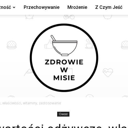
zność
Przechowywanie
Mrożenie
Z Czym Jeść
, właściwości, witaminy, zastosowanie
Owoce
zdrowiewmisie