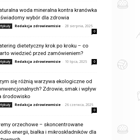
aturalna woda mineralna kontra kranówka
 świadomy wybór dla zdrowia
Redakcja zdrowiewmisie
-
28 sierpnia, 2025
rtykuły
0
atering dietetyczny krok po kroku – co
arto wiedzieć przed zamówieniem?
Redakcja zdrowiewmisie
-
10 lipca, 2025
rtykuły
0
zym się różnią warzywa ekologiczne od
onwencjonalnych? Zdrowie, smak i wpływ
a środowisko
Redakcja zdrowiewmisie
-
26 czerwca, 2025
rtykuły
0
remy orzechowe – skoncentrowane
ródło energii, białka i mikroskładników dla
ktywnych