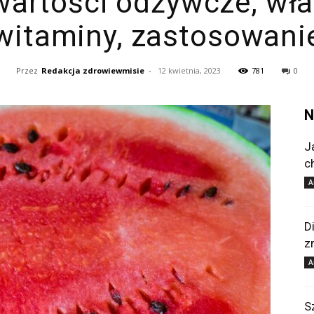
wartości odżywcze, wła
witaminy, zastosowani
Przez
Redakcja zdrowiewmisie
-
12 kwietnia, 2023
781
0
N
J
c
A
D
z
A
S