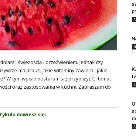
s
p
A
N
N
7 
 dniami, świeżością i orzeźwieniem. Jednak czy
K
dżywcze ma arbuz, jakie witaminy zawiera i jakie
t
e? W tym wpisie postaram się przybliżyć Ci temat
A
iwości oraz zastosowania w kuchni. Zapraszam do
O
s
tykułu dowiesz się:
d
A