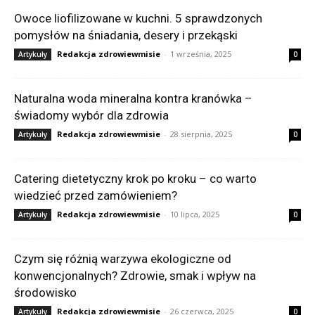
Owoce liofilizowane w kuchni. 5 sprawdzonych
pomysłów na śniadania, desery i przekąski
Redakcja zdrowiewmisie
-
1 września, 2025
Artykuły
0
Naturalna woda mineralna kontra kranówka –
świadomy wybór dla zdrowia
Redakcja zdrowiewmisie
-
28 sierpnia, 2025
Artykuły
0
Catering dietetyczny krok po kroku – co warto
wiedzieć przed zamówieniem?
Redakcja zdrowiewmisie
-
10 lipca, 2025
Artykuły
0
Czym się różnią warzywa ekologiczne od
konwencjonalnych? Zdrowie, smak i wpływ na
środowisko
Redakcja zdrowiewmisie
-
26 czerwca, 2025
Artykuły
0