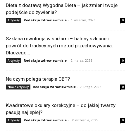
Dieta z dostawą Wygodna Dieta – jak zmieni twoje
podejście do żywienia?
Redakcja zdrowiewmisie
-
1 kwietnia, 2026
Artykuły
0
Szklana rewolucja w spiżarni – balony szklane i
powrót do tradycyjnych metod przechowywania.
Dlaczego...
Redakcja zdrowiewmisie
-
2 marca, 2026
Artykuły
0
Na czym polega terapia CBT?
Redakcja zdrowiewmisie
-
7 lutego, 2026
Nowe artykuły
0
Kwadratowe okulary korekcyjne – do jakiej twarzy
pasują najlepiej?
Redakcja zdrowiewmisie
-
30 września, 2025
Artykuły
0