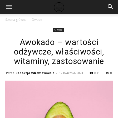
Strona główna
Owoce
Owoce
Awokado – wartości
odżywcze, właściwości,
witaminy, zastosowanie
Przez
Redakcja zdrowiewmisie
-
12 kwietnia, 2023
835
0