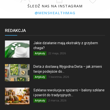
ŚLEDŹ NAS NA INSTAGRAM
@MENSHEALTHMAG
REDAKCJA
Jakie działanie mają ekstrakty z grzybem
chaga?
22 maja, 2026
Artykuły
Dieta z dostawą Wygodna Dieta – jak zmieni
twoje podejście do...
1 kwietnia, 2026
Artykuły
Szklana rewolucja w spiżarni – balony szklane
i powrót do tradycyjnych...
2 marca, 2026
Artykuły