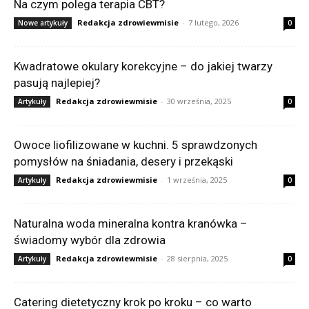
Na czym polega terapia CBT?
Redakcja zdrowiewmisie
-
7 lutego, 2026
Nowe artykuły
0
Kwadratowe okulary korekcyjne – do jakiej twarzy
pasują najlepiej?
Redakcja zdrowiewmisie
-
30 września, 2025
Artykuły
0
Owoce liofilizowane w kuchni. 5 sprawdzonych
pomysłów na śniadania, desery i przekąski
Redakcja zdrowiewmisie
-
1 września, 2025
Artykuły
0
Naturalna woda mineralna kontra kranówka –
świadomy wybór dla zdrowia
Redakcja zdrowiewmisie
-
28 sierpnia, 2025
Artykuły
0
Catering dietetyczny krok po kroku – co warto