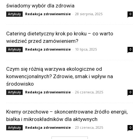
świadomy wybór dla zdrowia
Redakcja zdrowiewmisie
-
28 sierpnia, 2025
Artykuły
0
Catering dietetyczny krok po kroku – co warto
wiedzieć przed zamówieniem?
Redakcja zdrowiewmisie
-
10 lipca, 2025
Artykuły
0
Czym się różnią warzywa ekologiczne od
konwencjonalnych? Zdrowie, smak i wpływ na
środowisko
Redakcja zdrowiewmisie
-
26 czerwca, 2025
Artykuły
0
Kremy orzechowe – skoncentrowane źródło energii,
białka i mikroskładników dla aktywnych
Redakcja zdrowiewmisie
-
23 czerwca, 2025
Artykuły
0