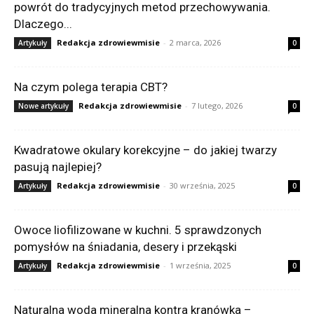
powrót do tradycyjnych metod przechowywania.
Dlaczego...
Redakcja zdrowiewmisie
-
2 marca, 2026
Artykuły
0
Na czym polega terapia CBT?
Redakcja zdrowiewmisie
-
7 lutego, 2026
Nowe artykuły
0
Kwadratowe okulary korekcyjne – do jakiej twarzy
pasują najlepiej?
Redakcja zdrowiewmisie
-
30 września, 2025
Artykuły
0
Owoce liofilizowane w kuchni. 5 sprawdzonych
pomysłów na śniadania, desery i przekąski
Redakcja zdrowiewmisie
-
1 września, 2025
Artykuły
0
Naturalna woda mineralna kontra kranówka –