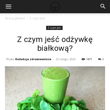
Strona główna
Z czym jeść
Z czym jeść
Z czym jeść odżywkę
białkową?
Przez
Redakcja zdrowiewmisie
-
22 lutego, 2024
1471
0