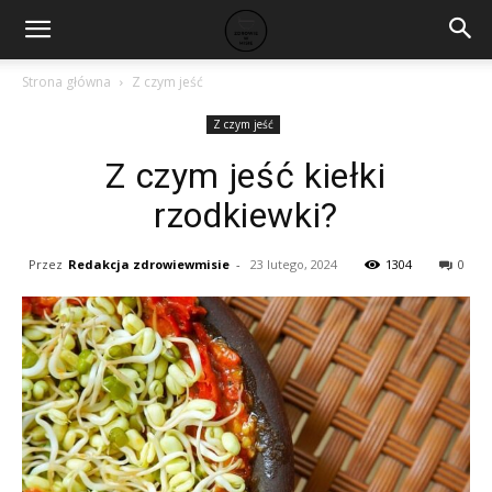
Strona główna
Z czym jeść
Z czym jeść
Z czym jeść kiełki
rzodkiewki?
Przez
Redakcja zdrowiewmisie
-
23 lutego, 2024
1304
0