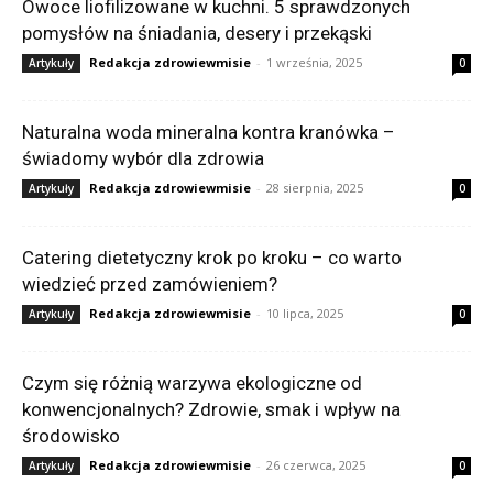
Owoce liofilizowane w kuchni. 5 sprawdzonych
pomysłów na śniadania, desery i przekąski
Redakcja zdrowiewmisie
-
1 września, 2025
Artykuły
0
Naturalna woda mineralna kontra kranówka –
świadomy wybór dla zdrowia
Redakcja zdrowiewmisie
-
28 sierpnia, 2025
Artykuły
0
Catering dietetyczny krok po kroku – co warto
wiedzieć przed zamówieniem?
Redakcja zdrowiewmisie
-
10 lipca, 2025
Artykuły
0
Czym się różnią warzywa ekologiczne od
konwencjonalnych? Zdrowie, smak i wpływ na
środowisko
Redakcja zdrowiewmisie
-
26 czerwca, 2025
Artykuły
0