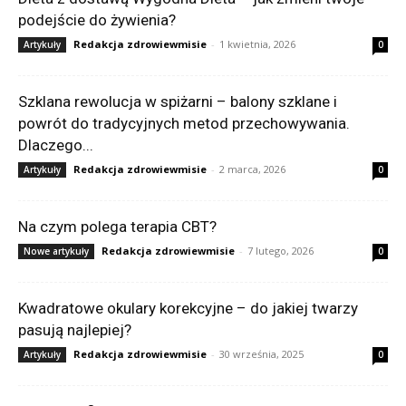
podejście do żywienia?
Redakcja zdrowiewmisie
-
1 kwietnia, 2026
Artykuły
0
Szklana rewolucja w spiżarni – balony szklane i
powrót do tradycyjnych metod przechowywania.
Dlaczego...
Redakcja zdrowiewmisie
-
2 marca, 2026
Artykuły
0
Na czym polega terapia CBT?
Redakcja zdrowiewmisie
-
7 lutego, 2026
Nowe artykuły
0
Kwadratowe okulary korekcyjne – do jakiej twarzy
pasują najlepiej?
Redakcja zdrowiewmisie
-
30 września, 2025
Artykuły
0