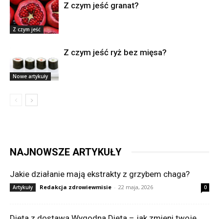
Z czym jeść granat?
Z czym jeść
Z czym jeść ryż bez mięsa?
Nowe artykuły
NAJNOWSZE ARTYKUŁY
Jakie działanie mają ekstrakty z grzybem chaga?
Redakcja zdrowiewmisie
-
22 maja, 2026
Artykuły
0
Dieta z dostawą Wygodna Dieta – jak zmieni twoje