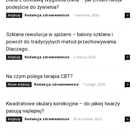
podejście do żywienia?
Redakcja zdrowiewmisie
-
1 kwietnia, 2026
Artykuły
0
Szklana rewolucja w spiżarni – balony szklane i
powrót do tradycyjnych metod przechowywania.
Dlaczego...
Redakcja zdrowiewmisie
-
2 marca, 2026
Artykuły
0
Na czym polega terapia CBT?
Redakcja zdrowiewmisie
-
7 lutego, 2026
Nowe artykuły
0
Kwadratowe okulary korekcyjne – do jakiej twarzy
pasują najlepiej?
Redakcja zdrowiewmisie
-
30 września, 2025
Artykuły
0