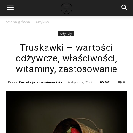
Strona główna
Artykuły
Artykuły
Truskawki – wartości
odżywcze, właściwości,
witaminy, zastosowanie
Przez
Redakcja zdrowiewmisie
-
6 stycznia, 2023
882
0