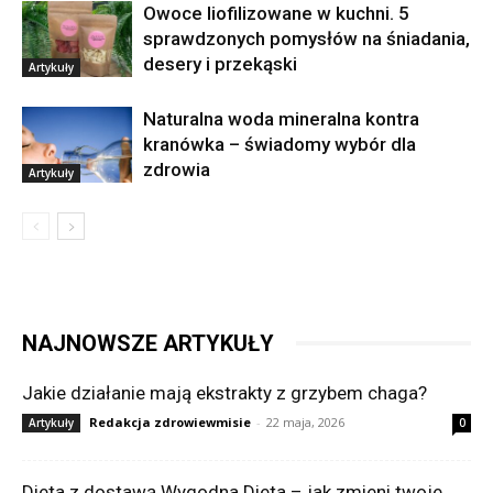
Owoce liofilizowane w kuchni. 5
sprawdzonych pomysłów na śniadania,
desery i przekąski
Artykuły
Naturalna woda mineralna kontra
kranówka – świadomy wybór dla
zdrowia
Artykuły
NAJNOWSZE ARTYKUŁY
Jakie działanie mają ekstrakty z grzybem chaga?
Redakcja zdrowiewmisie
-
22 maja, 2026
Artykuły
0
Dieta z dostawą Wygodna Dieta – jak zmieni twoje