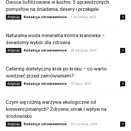
Owoce liofilizowane w kuchni. 5 sprawdzonych
pomysłów na śniadania, desery i przekąski
Redakcja zdrowiewmisie
-
1 września, 2025
Artykuły
0
Naturalna woda mineralna kontra kranówka –
świadomy wybór dla zdrowia
Redakcja zdrowiewmisie
-
28 sierpnia, 2025
Artykuły
0
Catering dietetyczny krok po kroku – co warto
wiedzieć przed zamówieniem?
Redakcja zdrowiewmisie
-
10 lipca, 2025
Artykuły
0
Czym się różnią warzywa ekologiczne od
konwencjonalnych? Zdrowie, smak i wpływ na
środowisko
Redakcja zdrowiewmisie
-
26 czerwca, 2025
Artykuły
0