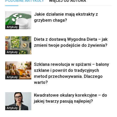
PODOBNE ARTYKUŁY
WIĘCEJ OD AUTORA
Jakie działanie mają ekstrakty z
grzybem chaga?
Artykuły
Dieta z dostawą Wygodna Dieta – jak
zmieni twoje podejście do żywienia?
Artykuły
Szklana rewolucja w spiżarni – balony
szklane i powrót do tradycyjnych
metod przechowywania. Dlaczego
Artykuły
warto?
Kwadratowe okulary korekcyjne – do
jakiej twarzy pasują najlepiej?
Artykuły