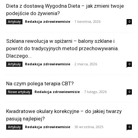
Dieta z dostawą Wygodna Dieta – jak zmieni twoje
podejście do żywienia?
Redakcja zdrowiewmisie
-
1 kwietnia, 2026
Artykuły
0
Szklana rewolucja w spiżarni – balony szklane i
powrót do tradycyjnych metod przechowywania.
Dlaczego...
Redakcja zdrowiewmisie
-
2 marca, 2026
Artykuły
0
Na czym polega terapia CBT?
Redakcja zdrowiewmisie
-
7 lutego, 2026
Nowe artykuły
0
Kwadratowe okulary korekcyjne – do jakiej twarzy
pasują najlepiej?
Redakcja zdrowiewmisie
-
30 września, 2025
Artykuły
0