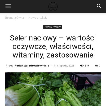
Strona główna
Nowe artykuły
Nowe artykuły
Seler naciowy – wartości
odżywcze, właściwości,
witaminy, zastosowanie
Przez
Redakcja zdrowiewmisie
-
7 listopada, 2023
519
0