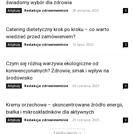
świadomy wybór dla zdrowia
Redakcja zdrowiewmisie
-
28 sierpnia, 2025
Artykuły
0
Catering dietetyczny krok po kroku – co warto
wiedzieć przed zamówieniem?
Redakcja zdrowiewmisie
-
10 lipca, 2025
Artykuły
0
Czym się różnią warzywa ekologiczne od
konwencjonalnych? Zdrowie, smak i wpływ na
środowisko
Redakcja zdrowiewmisie
-
26 czerwca, 2025
Artykuły
0
Kremy orzechowe – skoncentrowane źródło energii,
białka i mikroskładników dla aktywnych
Redakcja zdrowiewmisie
-
23 czerwca, 2025
Artykuły
0
Załaduj więcej