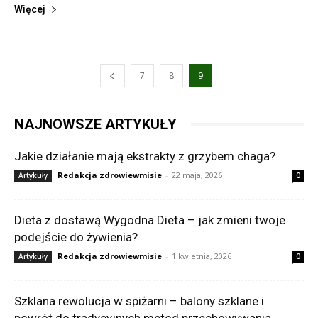
Więcej
7
8
9
NAJNOWSZE ARTYKUŁY
Jakie działanie mają ekstrakty z grzybem chaga?
Redakcja zdrowiewmisie
-
22 maja, 2026
Artykuły
0
Dieta z dostawą Wygodna Dieta – jak zmieni twoje
podejście do żywienia?
Redakcja zdrowiewmisie
-
1 kwietnia, 2026
Artykuły
0
Szklana rewolucja w spiżarni – balony szklane i
powrót do tradycyjnych metod przechowywania.