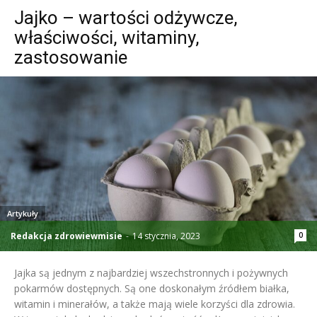
Jajko – wartości odżywcze,
właściwości, witaminy,
zastosowanie
Artykuły
Redakcja zdrowiewmisie
-
14 stycznia, 2023
0
Jajka są jednym z najbardziej wszechstronnych i pożywnych
pokarmów dostępnych. Są one doskonałym źródłem białka,
witamin i minerałów, a także mają wiele korzyści dla zdrowia.