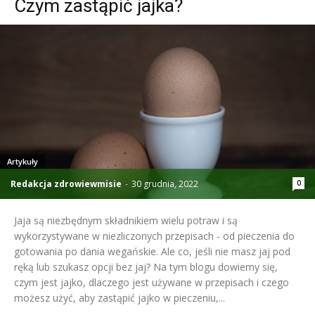
Czym zastąpić jajka?
Artykuły
Redakcja zdrowiewmisie
-
30 grudnia, 2022
0
Jaja są niezbędnym składnikiem wielu potraw i są
wykorzystywane w niezliczonych przepisach - od pieczenia do
gotowania po dania wegańskie. Ale co, jeśli nie masz jaj pod
ręką lub szukasz opcji bez jaj? Na tym blogu dowiemy się,
czym jest jajko, dlaczego jest używane w przepisach i czego
możesz użyć, aby zastąpić jajko w pieczeniu,...