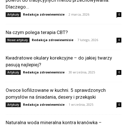
Dlaczego...
Redakcja zdrowiewmisie
-
2 marca, 2026
Artykuły
0
Na czym polega terapia CBT?
Redakcja zdrowiewmisie
-
7 lutego, 2026
Nowe artykuły
0
Kwadratowe okulary korekcyjne – do jakiej twarzy
pasują najlepiej?
Redakcja zdrowiewmisie
-
30 września, 2025
Artykuły
0
Owoce liofilizowane w kuchni. 5 sprawdzonych
pomysłów na śniadania, desery i przekąski
Redakcja zdrowiewmisie
-
1 września, 2025
Artykuły
0
Naturalna woda mineralna kontra kranówka –