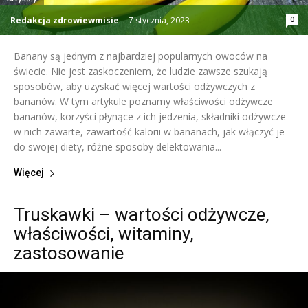
Redakcja zdrowiewmisie
-
7 stycznia, 2023
0
Banany są jednym z najbardziej popularnych owoców na
świecie. Nie jest zaskoczeniem, że ludzie zawsze szukają
sposobów, aby uzyskać więcej wartości odżywczych z
bananów. W tym artykule poznamy właściwości odżywcze
bananów, korzyści płynące z ich jedzenia, składniki odżywcze
w nich zawarte, zawartość kalorii w bananach, jak włączyć je
do swojej diety, różne sposoby delektowania...
Więcej
Truskawki – wartości odżywcze,
właściwości, witaminy,
zastosowanie