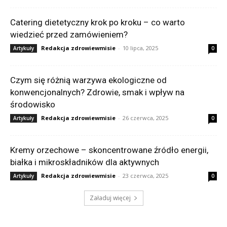
Catering dietetyczny krok po kroku – co warto
wiedzieć przed zamówieniem?
Redakcja zdrowiewmisie
-
10 lipca, 2025
Artykuły
0
Czym się różnią warzywa ekologiczne od
konwencjonalnych? Zdrowie, smak i wpływ na
środowisko
Redakcja zdrowiewmisie
-
26 czerwca, 2025
Artykuły
0
Kremy orzechowe – skoncentrowane źródło energii,
białka i mikroskładników dla aktywnych
Redakcja zdrowiewmisie
-
23 czerwca, 2025
Artykuły
0
Załaduj więcej