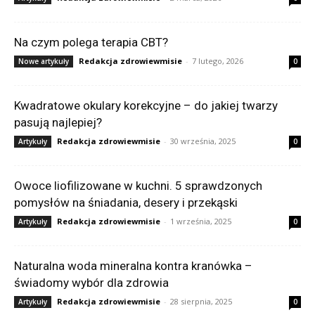
Na czym polega terapia CBT?
Redakcja zdrowiewmisie
-
7 lutego, 2026
Nowe artykuły
0
Kwadratowe okulary korekcyjne – do jakiej twarzy
pasują najlepiej?
Redakcja zdrowiewmisie
-
30 września, 2025
Artykuły
0
Owoce liofilizowane w kuchni. 5 sprawdzonych
pomysłów na śniadania, desery i przekąski
Redakcja zdrowiewmisie
-
1 września, 2025
Artykuły
0
Naturalna woda mineralna kontra kranówka –
świadomy wybór dla zdrowia
Redakcja zdrowiewmisie
-
28 sierpnia, 2025
Artykuły
0