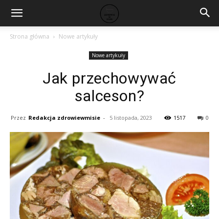
Strona główna
Nowe artykuły
Nowe artykuły
Jak przechowywać
salceson?
Przez
Redakcja zdrowiewmisie
-
5 listopada, 2023
1517
0