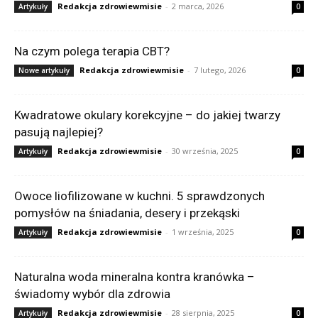
Redakcja zdrowiewmisie
-
2 marca, 2026
Artykuły
0
Na czym polega terapia CBT?
Redakcja zdrowiewmisie
-
7 lutego, 2026
Nowe artykuły
0
Kwadratowe okulary korekcyjne – do jakiej twarzy
pasują najlepiej?
Redakcja zdrowiewmisie
-
30 września, 2025
Artykuły
0
Owoce liofilizowane w kuchni. 5 sprawdzonych
pomysłów na śniadania, desery i przekąski
Redakcja zdrowiewmisie
-
1 września, 2025
Artykuły
0
Naturalna woda mineralna kontra kranówka –
świadomy wybór dla zdrowia
Redakcja zdrowiewmisie
-
28 sierpnia, 2025
Artykuły
0