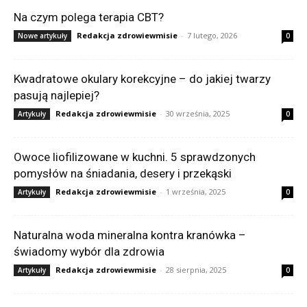
Na czym polega terapia CBT?
Redakcja zdrowiewmisie
-
7 lutego, 2026
Nowe artykuły
0
Kwadratowe okulary korekcyjne – do jakiej twarzy
pasują najlepiej?
Redakcja zdrowiewmisie
-
30 września, 2025
Artykuły
0
Owoce liofilizowane w kuchni. 5 sprawdzonych
pomysłów na śniadania, desery i przekąski
Redakcja zdrowiewmisie
-
1 września, 2025
Artykuły
0
Naturalna woda mineralna kontra kranówka –
świadomy wybór dla zdrowia
Redakcja zdrowiewmisie
-
28 sierpnia, 2025
Artykuły
0