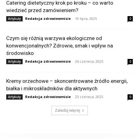
Catering dietetyczny krok po kroku – co warto
wiedzieć przed zamówieniem?
Redakcja zdrowiewmisie
-
10 lipca, 2025
Artykuły
0
Czym się różnią warzywa ekologiczne od
konwencjonalnych? Zdrowie, smak i wpływ na
środowisko
Redakcja zdrowiewmisie
-
26 czerwca, 2025
Artykuły
0
Kremy orzechowe – skoncentrowane źródło energii,
białka i mikroskładników dla aktywnych
Redakcja zdrowiewmisie
-
23 czerwca, 2025
Artykuły
0
Załaduj więcej