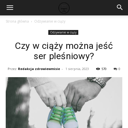
Strona główna
Odżywianie w ciąży
Odżywianie w ciąży
Czy w ciąży można jeść
ser pleśniowy?
Przez
Redakcja zdrowiewmisie
-
1 sierpnia, 2023
570
0