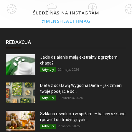
ŚLEDŹ NAS NA INSTAGRAM
@MENSHEALTHMAG
REDAKCJA
Jakie działanie mają ekstrakty z grzybem
chaga?
22 maja, 2026
Artykuły
Dieta z dostawą Wygodna Dieta – jak zmieni
twoje podejście do...
1 kwietnia, 2026
Artykuły
Szklana rewolucja w spiżarni – balony szklane
i powrót do tradycyjnych...
2 marca, 2026
Artykuły