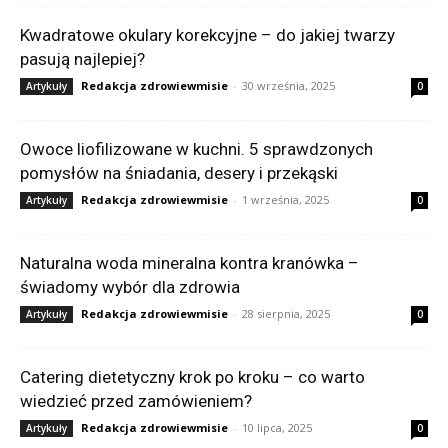
Kwadratowe okulary korekcyjne – do jakiej twarzy
pasują najlepiej?
Redakcja zdrowiewmisie
-
30 września, 2025
Artykuły
0
Owoce liofilizowane w kuchni. 5 sprawdzonych
pomysłów na śniadania, desery i przekąski
Redakcja zdrowiewmisie
-
1 września, 2025
Artykuły
0
Naturalna woda mineralna kontra kranówka –
świadomy wybór dla zdrowia
Redakcja zdrowiewmisie
-
28 sierpnia, 2025
Artykuły
0
Catering dietetyczny krok po kroku – co warto
wiedzieć przed zamówieniem?
Redakcja zdrowiewmisie
-
10 lipca, 2025
Artykuły
0