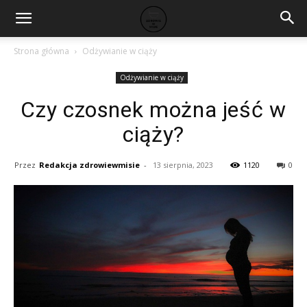
Strona główna
Odżywianie w ciąży
Odżywianie w ciąży
Czy czosnek można jeść w
ciąży?
Przez
Redakcja zdrowiewmisie
-
13 sierpnia, 2023
1120
0