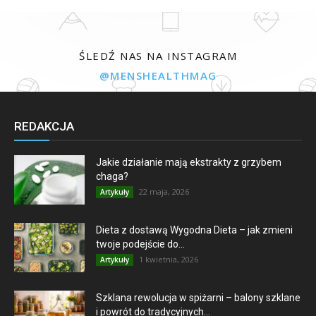
ŚLEDŹ NAS NA INSTAGRAM
@MENSHEALTHMAG
REDAKCJA
Jakie działanie mają ekstrakty z grzybem
chaga?
22 maja, 2026
Artykuły
Dieta z dostawą Wygodna Dieta – jak zmieni
twoje podejście do...
1 kwietnia, 2026
Artykuły
Szklana rewolucja w spiżarni – balony szklane
i powrót do tradycyjnych...