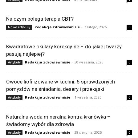
Na czym polega terapia CBT?
Redakcja zdrowiewmisie
-
7 lutego, 2026
Nowe artykuły
0
Kwadratowe okulary korekcyjne – do jakiej twarzy
pasują najlepiej?
Redakcja zdrowiewmisie
-
30 września, 2025
Artykuły
0
Owoce liofilizowane w kuchni. 5 sprawdzonych
pomysłów na śniadania, desery i przekąski
Redakcja zdrowiewmisie
-
1 września, 2025
Artykuły
0
Naturalna woda mineralna kontra kranówka –
świadomy wybór dla zdrowia
Redakcja zdrowiewmisie
-
28 sierpnia, 2025
Artykuły
0