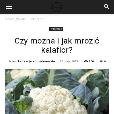
Strona główna
Mrożenie
Mrożenie
Czy można i jak mrozić
kalafior?
Przez
Redakcja zdrowiewmisie
-
26 maja, 2023
856
0