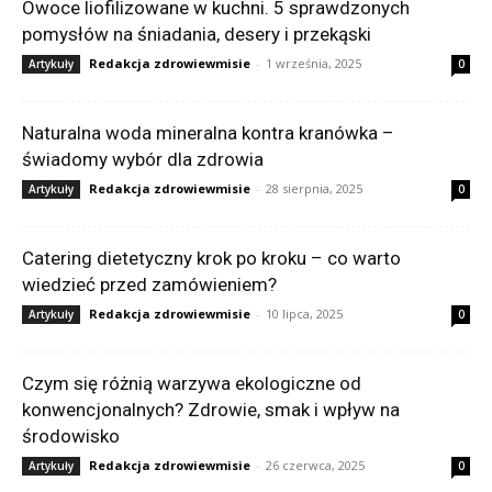
Owoce liofilizowane w kuchni. 5 sprawdzonych
pomysłów na śniadania, desery i przekąski
Redakcja zdrowiewmisie
-
1 września, 2025
Artykuły
0
Naturalna woda mineralna kontra kranówka –
świadomy wybór dla zdrowia
Redakcja zdrowiewmisie
-
28 sierpnia, 2025
Artykuły
0
Catering dietetyczny krok po kroku – co warto
wiedzieć przed zamówieniem?
Redakcja zdrowiewmisie
-
10 lipca, 2025
Artykuły
0
Czym się różnią warzywa ekologiczne od
konwencjonalnych? Zdrowie, smak i wpływ na
środowisko
Redakcja zdrowiewmisie
-
26 czerwca, 2025
Artykuły
0