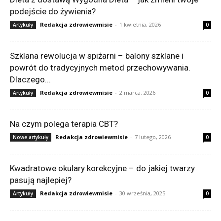
podejście do żywienia?
Redakcja zdrowiewmisie
-
1 kwietnia, 2026
Artykuły
0
Szklana rewolucja w spiżarni – balony szklane i
powrót do tradycyjnych metod przechowywania.
Dlaczego...
Redakcja zdrowiewmisie
-
2 marca, 2026
Artykuły
0
Na czym polega terapia CBT?
Redakcja zdrowiewmisie
-
7 lutego, 2026
Nowe artykuły
0
Kwadratowe okulary korekcyjne – do jakiej twarzy
pasują najlepiej?
Redakcja zdrowiewmisie
-
30 września, 2025
Artykuły
0