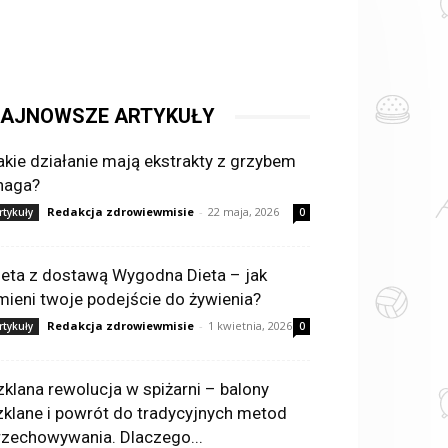
AJNOWSZE ARTYKUŁY
akie działanie mają ekstrakty z grzybem
haga?
Redakcja zdrowiewmisie
-
22 maja, 2026
rtykuły
0
ieta z dostawą Wygodna Dieta – jak
mieni twoje podejście do żywienia?
Redakcja zdrowiewmisie
-
1 kwietnia, 2026
rtykuły
0
zklana rewolucja w spiżarni – balony
zklane i powrót do tradycyjnych metod
rzechowywania. Dlaczego...