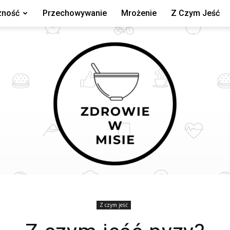
zność
Przechowywanie
Mrożenie
Z Czym Jeść
Z czym jeść
zdrowiewmisie