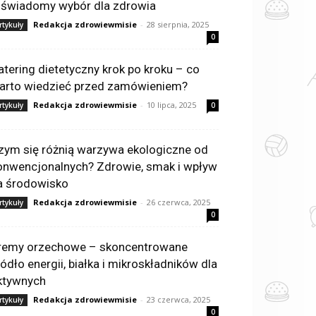
 świadomy wybór dla zdrowia
Redakcja zdrowiewmisie
-
28 sierpnia, 2025
rtykuły
0
atering dietetyczny krok po kroku – co
arto wiedzieć przed zamówieniem?
Redakcja zdrowiewmisie
-
10 lipca, 2025
rtykuły
0
zym się różnią warzywa ekologiczne od
onwencjonalnych? Zdrowie, smak i wpływ
a środowisko
Redakcja zdrowiewmisie
-
26 czerwca, 2025
rtykuły
0
remy orzechowe – skoncentrowane
ródło energii, białka i mikroskładników dla
ktywnych
Redakcja zdrowiewmisie
-
23 czerwca, 2025
rtykuły
0