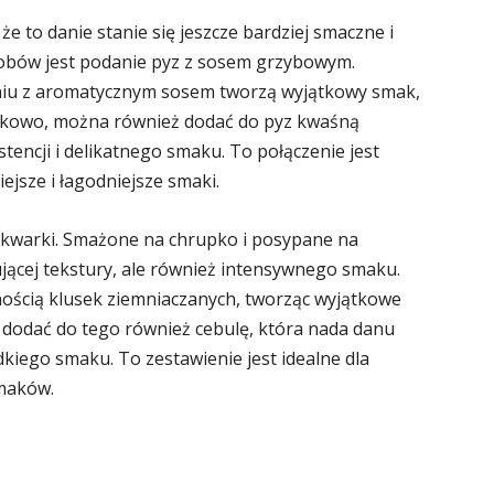
e to danie stanie się jeszcze bardziej smaczne i
sobów jest podanie pyz z sosem grzybowym.
eniu z aromatycznym sosem tworzą wyjątkowy smak,
tkowo, można również dodać do pyz kwaśną
encji i delikatnego smaku. To połączenie jest
iejsze i łagodniejsze smaki.
skwarki. Smażone na chrupko i posypane na
sującej tekstury, ale również intensywnego smaku.
nością klusek ziemniaczanych, tworząc wyjątkowe
odać do tego również cebulę, która nada danu
kiego smaku. To zestawienie jest idealne dla
smaków.