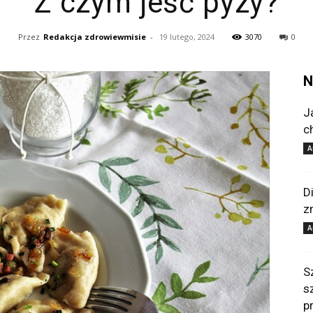
Z czym jeść pyzy?
Przez
Redakcja zdrowiewmisie
-
19 lutego, 2024
3070
0
N
J
c
A
D
z
A
S
s
p