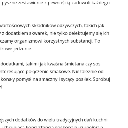
To pyszne zestawienie z pewnością zadowoli każdego
artościowych składników odżywczych, takich jak
y z dodatkiem skwarek, nie tylko delektujemy się ich
czamy organizmowi korzystnych substancji. To
drowe jedzenie.
dodatkami, takimi jak kwaśna śmietana czy sos
interesujące połączenie smakowe. Niezależnie od
konały pomysł na smaczny i sycący posiłek. Spróbuj
!
ejszych dodatków do wielu tradycyjnych dań kuchni
 i chrupiąca konsystencja doskonale uzupełniają