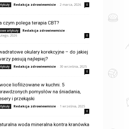
Redakcja zdrowiewmisie
-
2 marca, 2026
rtykuły
0
a czym polega terapia CBT?
Redakcja zdrowiewmisie
-
owe artykuły
lutego, 2026
0
wadratowe okulary korekcyjne – do jakiej
warzy pasują najlepiej?
Redakcja zdrowiewmisie
-
30 września, 2025
rtykuły
0
woce liofilizowane w kuchni. 5
prawdzonych pomysłów na śniadania,
esery i przekąski
Redakcja zdrowiewmisie
-
1 września, 2025
rtykuły
0
aturalna woda mineralna kontra kranówka