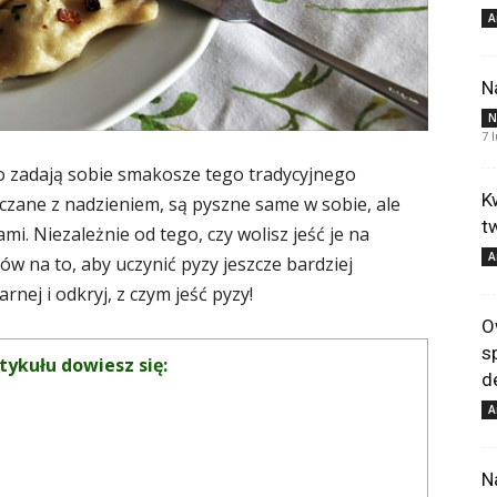
A
N
N
7 
to zadają sobie smakosze tego tradycyjnego
K
iaczane z nadzieniem, są pyszne same w sobie, ale
t
i. Niezależnie od tego, czy wolisz jeść je na
A
bów na to, aby uczynić pyzy jeszcze bardziej
nej i odkryj, z czym jeść pyzy!
O
s
tykułu dowiesz się:
d
A
N