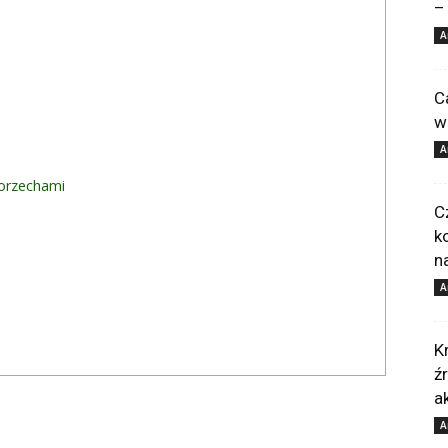
–
A
C
w
A
 orzechami
C
k
n
A
K
ź
a
A