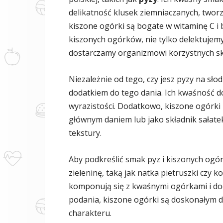
delikatność klusek ziemniaczanych, two
kiszone ogórki są bogate w witaminę C i 
kiszonych ogórków, nie tylko delektujem
dostarczamy organizmowi korzystnych s
Niezależnie od tego, czy jesz pyzy na sło
dodatkiem do tego dania. Ich kwaśność d
wyrazistości. Dodatkowo, kiszone ogórk
głównym daniem lub jako składnik sałatek
tekstury.
Aby podkreślić smak pyz i kiszonych ogó
zieleninę, taką jak natka pietruszki czy 
komponują się z kwaśnymi ogórkami i dod
podania, kiszone ogórki są doskonałym d
charakteru.