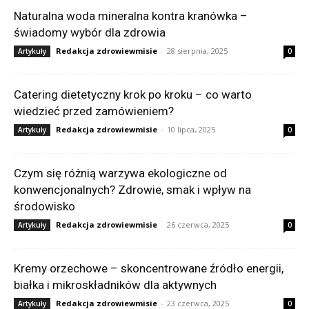
Naturalna woda mineralna kontra kranówka –
świadomy wybór dla zdrowia
Redakcja zdrowiewmisie
-
28 sierpnia, 2025
Artykuły
0
Catering dietetyczny krok po kroku – co warto
wiedzieć przed zamówieniem?
Redakcja zdrowiewmisie
-
10 lipca, 2025
Artykuły
0
Czym się różnią warzywa ekologiczne od
konwencjonalnych? Zdrowie, smak i wpływ na
środowisko
Redakcja zdrowiewmisie
-
26 czerwca, 2025
Artykuły
0
Kremy orzechowe – skoncentrowane źródło energii,
białka i mikroskładników dla aktywnych
Redakcja zdrowiewmisie
-
23 czerwca, 2025
Artykuły
0