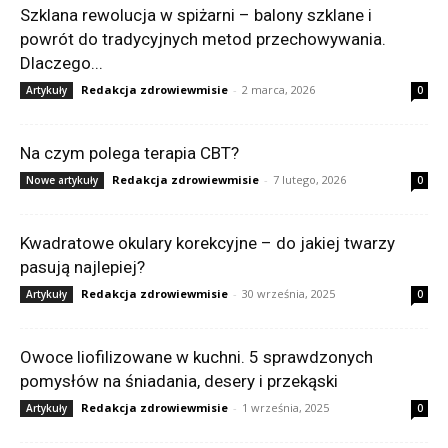
Szklana rewolucja w spiżarni – balony szklane i
powrót do tradycyjnych metod przechowywania.
Dlaczego...
Redakcja zdrowiewmisie
-
2 marca, 2026
Artykuły
0
Na czym polega terapia CBT?
Redakcja zdrowiewmisie
-
7 lutego, 2026
Nowe artykuły
0
Kwadratowe okulary korekcyjne – do jakiej twarzy
pasują najlepiej?
Redakcja zdrowiewmisie
-
30 września, 2025
Artykuły
0
Owoce liofilizowane w kuchni. 5 sprawdzonych
pomysłów na śniadania, desery i przekąski
Redakcja zdrowiewmisie
-
1 września, 2025
Artykuły
0