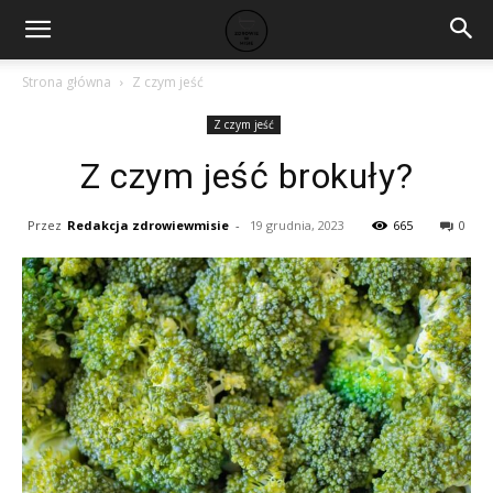
Strona główna
Z czym jeść
Z czym jeść
Z czym jeść brokuły?
Przez
Redakcja zdrowiewmisie
-
19 grudnia, 2023
665
0