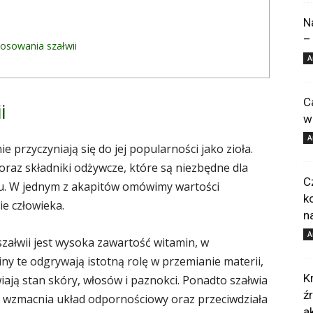
N
–
tosowania szałwii
A
C
i
w
A
 przyczyniają się do jej popularności jako zioła.
oraz składniki odżywcze, które są niezbędne dla
C
. W jednym z akapitów omówimy wartości
k
ie człowieka.
n
A
załwii jest wysoka zawartość witamin, w
iny te odgrywają istotną rolę w przemianie materii,
K
ją stan skóry, włosów i paznokci. Ponadto szałwia
ź
a wzmacnia układ odpornościowy oraz przeciwdziała
a