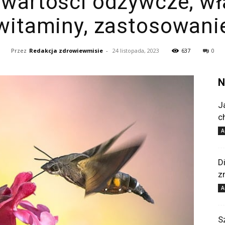
 wartości odżywcze, wł
witaminy, zastosowani
Przez
Redakcja zdrowiewmisie
-
24 listopada, 2023
637
0
N
J
c
A
D
z
A
S