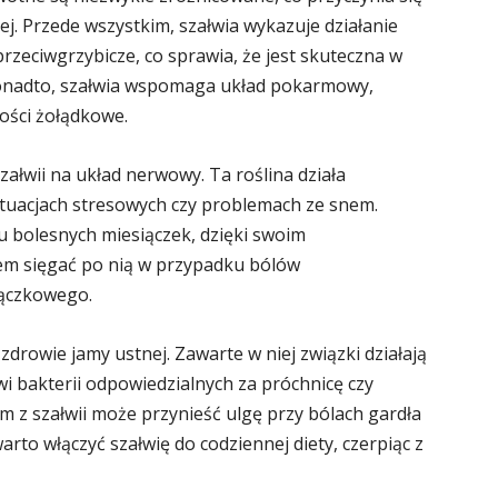
ej. Przede wszystkim, szałwia wykazuje działanie
rzeciwgrzybicze, co sprawia, że jest skuteczna w
 Ponadto, szałwia wspomaga układ pokarmowy,
wości żołądkowe.
ałwii na układ nerwowy. Ta roślina działa
tuacjach stresowych czy problemach ze snem.
u bolesnych miesiączek, dzięki swoim
em sięgać po nią w przypadku bólów
iączkowego.
drowie jamy ustnej. Zawarte w niej związki działają
wi bakterii odpowiedzialnych za próchnicę czy
em z szałwii może przynieść ulgę przy bólach gardła
arto włączyć szałwię do codziennej diety, czerpiąc z