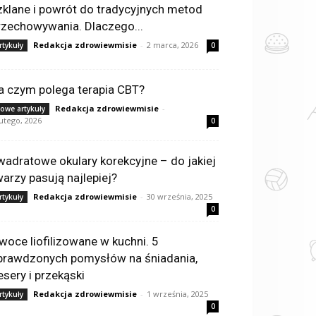
zklane i powrót do tradycyjnych metod
rzechowywania. Dlaczego...
Redakcja zdrowiewmisie
-
2 marca, 2026
rtykuły
0
a czym polega terapia CBT?
Redakcja zdrowiewmisie
-
owe artykuły
lutego, 2026
0
wadratowe okulary korekcyjne – do jakiej
warzy pasują najlepiej?
Redakcja zdrowiewmisie
-
30 września, 2025
rtykuły
0
woce liofilizowane w kuchni. 5
prawdzonych pomysłów na śniadania,
esery i przekąski
Redakcja zdrowiewmisie
-
1 września, 2025
rtykuły
0