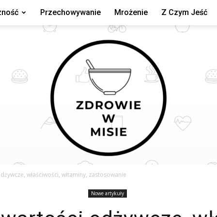
zność
Przechowywanie
Mrożenie
Z Czym Jeść
odżywcze, właściwości, witaminy, zastosowanie
Nowe artykuły
zdrowiewmisie