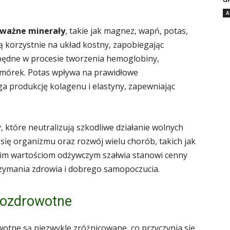
A
ważne minerały
, takie jak magnez, wapń, potas,
ą korzystnie na układ kostny, zapobiegając
zbędne w procesie tworzenia hemoglobiny,
omórek. Potas wpływa na prawidłowe
 produkcję kolagenu i elastyny, zapewniając
w
, które neutralizują szkodliwe działanie wolnych
się organizmu oraz rozwój wielu chorób, takich jak
oim wartościom odżywczym szałwia stanowi cenny
trzymania zdrowia i dobrego samopoczucia.
prozdrowotne
wotne są niezwykle zróżnicowane, co przyczynia się