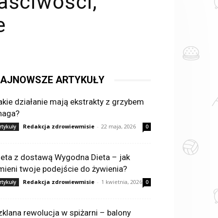
aściwości,
e
AJNOWSZE ARTYKUŁY
akie działanie mają ekstrakty z grzybem
haga?
Redakcja zdrowiewmisie
-
22 maja, 2026
rtykuły
0
ieta z dostawą Wygodna Dieta – jak
mieni twoje podejście do żywienia?
Redakcja zdrowiewmisie
-
1 kwietnia, 2026
rtykuły
0
zklana rewolucja w spiżarni – balony