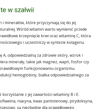
te w szałwii
 i minerałów, które przyczyniają się do jej
turalnej. Wśród witamin warto wymienić przede
rawidłowe krzepnięcie krwi oraz witaminę C, która
ściowego i uczestniczy w syntezie kolagenu.
 A, odpowiedzialną za zdrowie skóry, wzrok i
iera minerały, takie jak magnez, wapń, fosfor czy
w prawidłowym funkcjonowaniu organizmu.
odukcji hemoglobiny, białka odpowiedzialnego za
korzystanie z jej zawartości witaminy B i E.
yboflawina, niacyna, kwas pantotenowy, pirydoksyna,
nzoesowy, są niezbędne dla prawidłowego