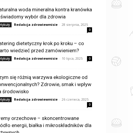
aturalna woda mineralna kontra kranówka
 świadomy wybór dla zdrowia
Redakcja zdrowiewmisie
-
28 sierpnia, 2025
rtykuły
0
atering dietetyczny krok po kroku – co
arto wiedzieć przed zamówieniem?
Redakcja zdrowiewmisie
-
10 lipca, 2025
rtykuły
0
zym się różnią warzywa ekologiczne od
onwencjonalnych? Zdrowie, smak i wpływ
a środowisko
Redakcja zdrowiewmisie
-
26 czerwca, 2025
rtykuły
0
remy orzechowe – skoncentrowane
ródło energii, białka i mikroskładników dla
ktywnych