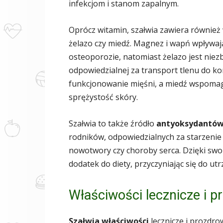
infekcjom i stanom zapalnym.
Oprócz witamin, szałwia zawiera również
żelazo czy miedź. Magnez i wapń wpływaj
osteoporozie, natomiast żelazo jest nie
odpowiedzialnej za transport tlenu do k
funkcjonowanie mięśni, a miedź wspomaga
sprężystość skóry.
Szałwia to także źródło
antyoksydantó
rodników, odpowiedzialnych za starzenie 
nowotwory czy choroby serca. Dzięki sw
dodatek do diety, przyczyniając się do u
Właściwości lecznicze i 
Szałwia właściwości
lecznicze i prozdro