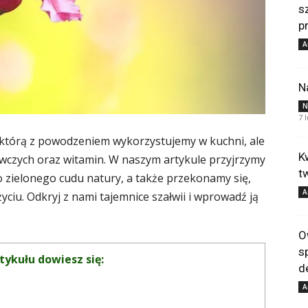
s
p
A
N
N
7 
, którą z powodzeniem wykorzystujemy w kuchni, ale
K
wczych oraz witamin. W naszym artykule przyjrzymy
t
o zielonego cudu natury, a także przekonamy się,
A
ciu. Odkryj z nami tajemnice szałwii i wprowadź ją
O
s
tykułu dowiesz się:
d
A