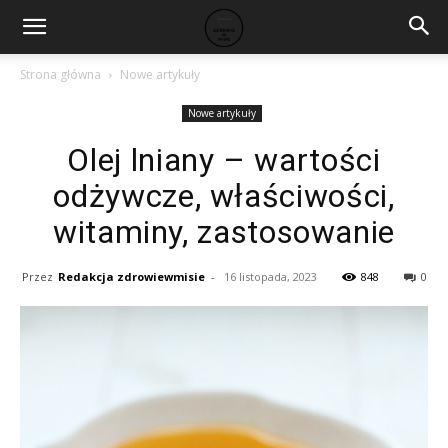
Strona główna
Nowe artykuły
Nowe artykuły
Olej lniany – wartości
odżywcze, właściwości,
witaminy, zastosowanie
Przez
Redakcja zdrowiewmisie
-
16 listopada, 2023
848
0