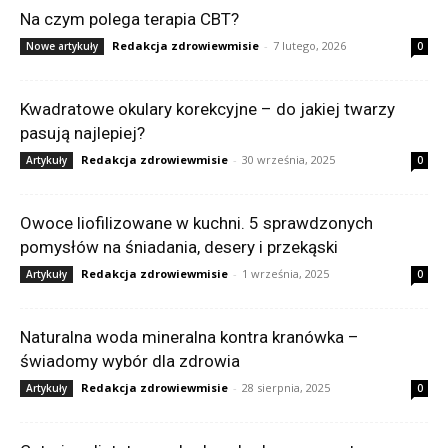
Na czym polega terapia CBT?
Redakcja zdrowiewmisie
-
7 lutego, 2026
Nowe artykuły
0
Kwadratowe okulary korekcyjne – do jakiej twarzy
pasują najlepiej?
Redakcja zdrowiewmisie
-
30 września, 2025
Artykuły
0
Owoce liofilizowane w kuchni. 5 sprawdzonych
pomysłów na śniadania, desery i przekąski
Redakcja zdrowiewmisie
-
1 września, 2025
Artykuły
0
Naturalna woda mineralna kontra kranówka –
świadomy wybór dla zdrowia
Redakcja zdrowiewmisie
-
28 sierpnia, 2025
Artykuły
0