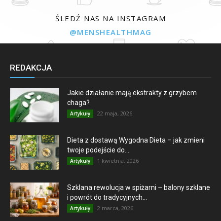
ŚLEDŹ NAS NA INSTAGRAM
@MENSHEALTHMAG
REDAKCJA
Jakie działanie mają ekstrakty z grzybem
chaga?
22 maja, 2026
Artykuły
Dieta z dostawą Wygodna Dieta – jak zmieni
twoje podejście do...
1 kwietnia, 2026
Artykuły
Szklana rewolucja w spiżarni – balony szklane
i powrót do tradycyjnych...
2 marca, 2026
Artykuły