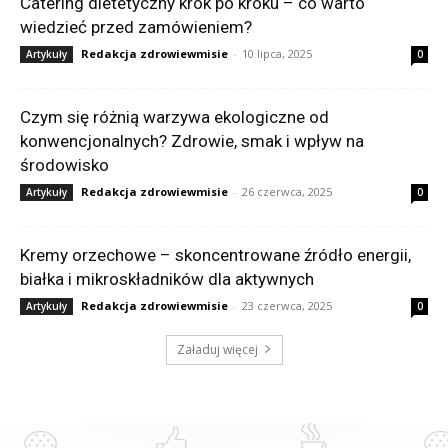
Catering dietetyczny krok po kroku – co warto
wiedzieć przed zamówieniem?
Redakcja zdrowiewmisie
-
10 lipca, 2025
Artykuły
0
Czym się różnią warzywa ekologiczne od
konwencjonalnych? Zdrowie, smak i wpływ na
środowisko
Redakcja zdrowiewmisie
-
26 czerwca, 2025
Artykuły
0
Kremy orzechowe – skoncentrowane źródło energii,
białka i mikroskładników dla aktywnych
Redakcja zdrowiewmisie
-
23 czerwca, 2025
Artykuły
0
Załaduj więcej