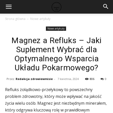
Strona główna
Nowe artykuły
Nowe artykuły
Magnez a Refluks – Jaki
Suplement Wybrać dla
Optymalnego Wsparcia
Układu Pokarmowego?
Przez
Redakcja zdrowiewmisie
-
7 kwietnia, 2024
806
0
Refluks żołądkowo-przełykowy to powszechny
problem zdrowotny, który może wpływać na jakość
życia wielu osób. Magnez jest niezbędnym minerałem,
który odgrywa kluczową rolę w prawidłowym