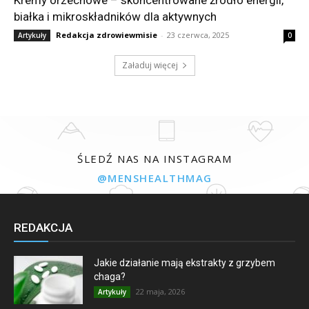
Kremy orzechowe – skoncentrowane źródło energii,
białka i mikroskładników dla aktywnych
Redakcja zdrowiewmisie
-
23 czerwca, 2025
Artykuły
0
Załaduj więcej
ŚLEDŹ NAS NA INSTAGRAM
@MENSHEALTHMAG
REDAKCJA
Jakie działanie mają ekstrakty z grzybem
chaga?
22 maja, 2026
Artykuły