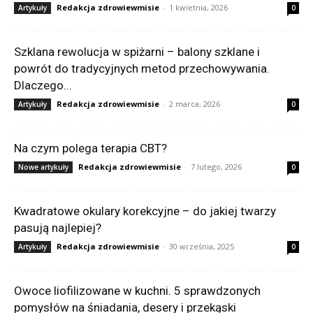
Redakcja zdrowiewmisie
-
1 kwietnia, 2026
Artykuły
0
Szklana rewolucja w spiżarni – balony szklane i
powrót do tradycyjnych metod przechowywania.
Dlaczego...
Redakcja zdrowiewmisie
-
2 marca, 2026
Artykuły
0
Na czym polega terapia CBT?
Redakcja zdrowiewmisie
-
7 lutego, 2026
Nowe artykuły
0
Kwadratowe okulary korekcyjne – do jakiej twarzy
pasują najlepiej?
Redakcja zdrowiewmisie
-
30 września, 2025
Artykuły
0
Owoce liofilizowane w kuchni. 5 sprawdzonych
pomysłów na śniadania, desery i przekąski