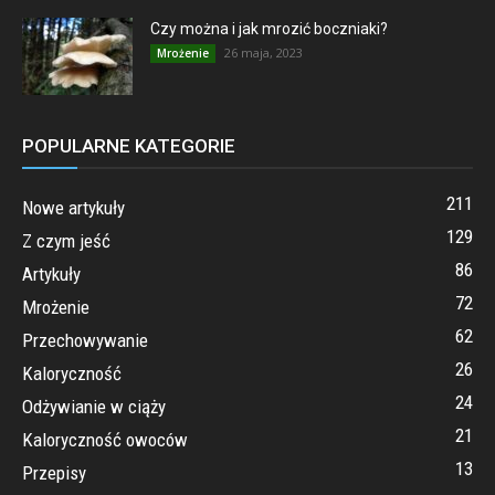
Czy można i jak mrozić boczniaki?
26 maja, 2023
Mrożenie
POPULARNE KATEGORIE
211
Nowe artykuły
129
Z czym jeść
86
Artykuły
72
Mrożenie
62
Przechowywanie
26
Kaloryczność
24
Odżywianie w ciąży
21
Kaloryczność owoców
13
Przepisy