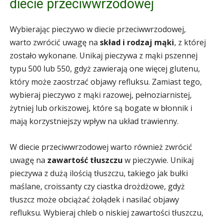
diecie przeciwwrzodowej
Wybierając pieczywo w diecie przeciwwrzodowej,
warto zwrócić uwagę na
skład i rodzaj mąki
, z której
zostało wykonane. Unikaj pieczywa z mąki pszennej
typu 500 lub 550, gdyż zawierają one więcej glutenu,
który może zaostrzać objawy refluksu. Zamiast tego,
wybieraj pieczywo z mąki razowej, pełnoziarnistej,
żytniej lub orkiszowej, które są bogate w błonnik i
mają korzystniejszy wpływ na układ trawienny.
W diecie przeciwwrzodowej warto również zwrócić
uwagę na
zawartość tłuszczu
w pieczywie. Unikaj
pieczywa z dużą ilością tłuszczu, takiego jak bułki
maślane, croissanty czy ciastka drożdżowe, gdyż
tłuszcz może obciążać żołądek i nasilać objawy
refluksu. Wybieraj chleb o niskiej zawartości tłuszczu,