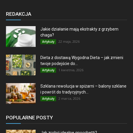
REDAKCJA
Jakie działanie mają ekstrakty z grzybem
chaga?
22 maja, 2026
Artykuły
Dieta z dostawą Wygodna Dieta – jak zmieni
twoje podejście do...
1 kwietnia, 2026
Artykuły
Szklana rewolucja w spiżarni – balony szklane
i powrót do tradycyjnych...
2 marca, 2026
Artykuły
POPULARNE POSTY
Jak zrobić idealne gnocchetti?