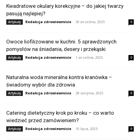
Kwadratowe okulary korekcyjne – do jakiej twarzy
pasują najlepiej?
Redakcja zdrowiewmisie
-
30 września, 2025
Artykuły
0
Owoce liofilizowane w kuchni. 5 sprawdzonych
pomysłów na śniadania, desery i przekąski
Redakcja zdrowiewmisie
-
1 września, 2025
Artykuły
0
Naturalna woda mineralna kontra kranówka –
świadomy wybór dla zdrowia
Redakcja zdrowiewmisie
-
28 sierpnia, 2025
Artykuły
0
Catering dietetyczny krok po kroku – co warto
wiedzieć przed zamówieniem?
Redakcja zdrowiewmisie
-
10 lipca, 2025
Artykuły
0