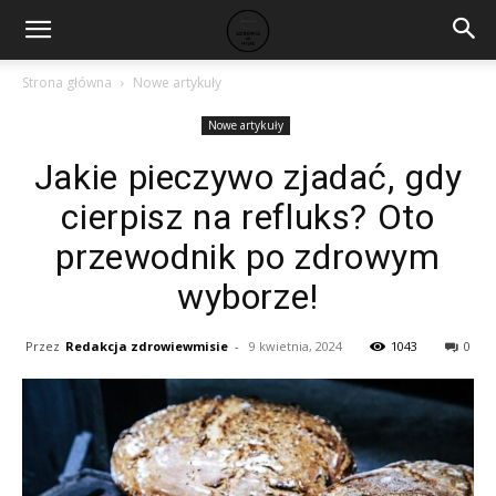
Strona główna
Nowe artykuły
Nowe artykuły
Jakie pieczywo zjadać, gdy
cierpisz na refluks? Oto
przewodnik po zdrowym
wyborze!
Przez
Redakcja zdrowiewmisie
-
9 kwietnia, 2024
1043
0