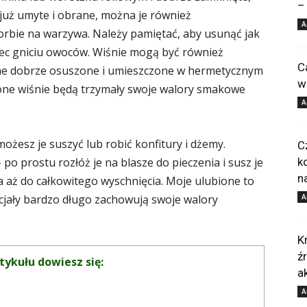
–
ą już umyte i obrane, można je również
A
rbie na warzywa. Należy pamiętać, aby usunąć jak
biec gniciu owoców. Wiśnie mogą być również
C
 one dobrze osuszone i umieszczone w hermetycznym
w
ne wiśnie będą trzymały swoje walory smakowe
A
możesz je suszyć lub robić konfitury i dżemy.
C
o prostu rozłóż je na blasze do pieczenia i susz je
k
n
 aż do całkowitego wyschnięcia. Moje ulubione to
pecjały bardzo długo zachowują swoje walory
A
K
ź
tykułu dowiesz się:
a
A