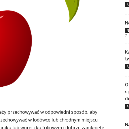
A
N
N
7 
K
t
A
O
s
d
A
ależy przechowywać w odpowiedni sposób, aby
 przechowywać w lodówce lub chłodnym miejscu.
N
niku lub woreczku foliowym i dobrze zamknięte,