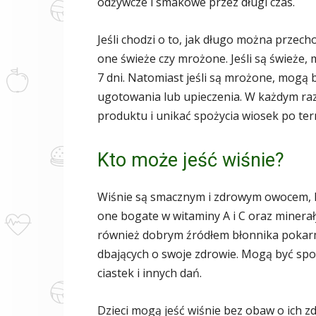
odżywcze i smakowe przez długi czas.
Jeśli chodzi o to, jak długo można przech
one świeże czy mrożone. Jeśli są świeże
7 dni. Natomiast jeśli są mrożone, mogą
ugotowania lub upieczenia. W każdym raz
produktu i unikać spożycia wiosek po ter
Kto może jeść wiśnie?
Wiśnie są smacznym i zdrowym owocem, k
one bogate w witaminy A i C oraz minerały
również dobrym źródłem błonnika pokarm
dbających o swoje zdrowie. Mogą być s
ciastek i innych dań.
Dzieci mogą jeść wiśnie bez obaw o ich zd