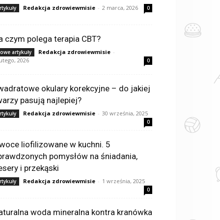
Redakcja zdrowiewmisie
-
2 marca, 2026
rtykuły
0
a czym polega terapia CBT?
Redakcja zdrowiewmisie
-
owe artykuły
lutego, 2026
0
wadratowe okulary korekcyjne – do jakiej
warzy pasują najlepiej?
Redakcja zdrowiewmisie
-
30 września, 2025
rtykuły
0
woce liofilizowane w kuchni. 5
prawdzonych pomysłów na śniadania,
esery i przekąski
Redakcja zdrowiewmisie
-
1 września, 2025
rtykuły
0
aturalna woda mineralna kontra kranówka