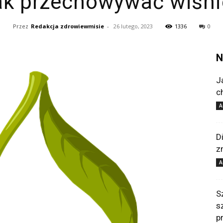
ak przechowywać wiśni
Przez
Redakcja zdrowiewmisie
-
26 lutego, 2023
1336
0
N
J
c
A
D
z
A
S
s
p