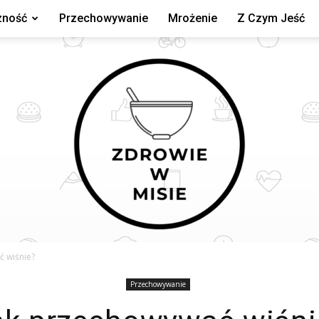
zność
Przechowywanie
Mrożenie
Z Czym Jeść
ć wiśnie?
Przechowywanie
zdrowiewmisie