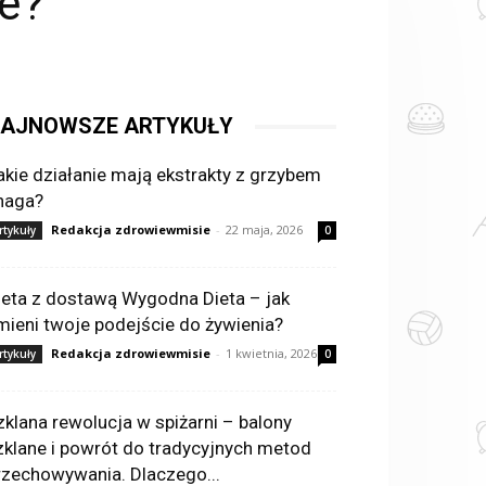
e?
AJNOWSZE ARTYKUŁY
akie działanie mają ekstrakty z grzybem
haga?
Redakcja zdrowiewmisie
-
22 maja, 2026
rtykuły
0
ieta z dostawą Wygodna Dieta – jak
mieni twoje podejście do żywienia?
Redakcja zdrowiewmisie
-
1 kwietnia, 2026
rtykuły
0
zklana rewolucja w spiżarni – balony
zklane i powrót do tradycyjnych metod
rzechowywania. Dlaczego...