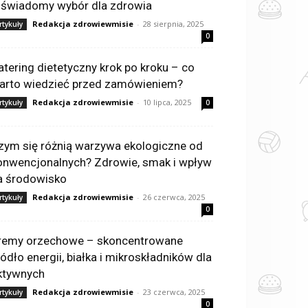
 świadomy wybór dla zdrowia
Redakcja zdrowiewmisie
-
28 sierpnia, 2025
rtykuły
0
atering dietetyczny krok po kroku – co
arto wiedzieć przed zamówieniem?
Redakcja zdrowiewmisie
-
10 lipca, 2025
rtykuły
0
zym się różnią warzywa ekologiczne od
onwencjonalnych? Zdrowie, smak i wpływ
a środowisko
Redakcja zdrowiewmisie
-
26 czerwca, 2025
rtykuły
0
remy orzechowe – skoncentrowane
ródło energii, białka i mikroskładników dla
ktywnych
Redakcja zdrowiewmisie
-
23 czerwca, 2025
rtykuły
0