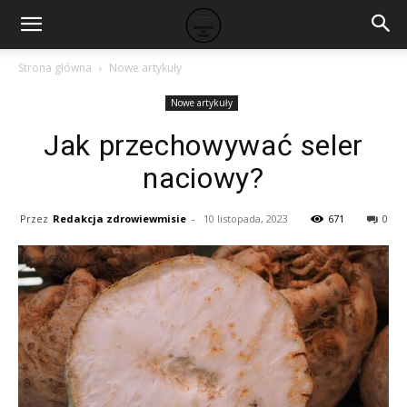
Strona główna
Nowe artykuły
Nowe artykuły
Jak przechowywać seler
naciowy?
Przez
Redakcja zdrowiewmisie
-
10 listopada, 2023
671
0