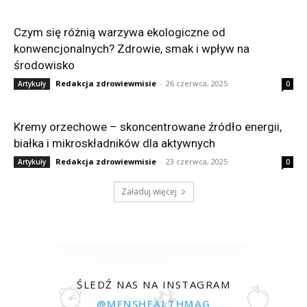
Czym się różnią warzywa ekologiczne od
konwencjonalnych? Zdrowie, smak i wpływ na
środowisko
Redakcja zdrowiewmisie
-
26 czerwca, 2025
Artykuły
0
Kremy orzechowe – skoncentrowane źródło energii,
białka i mikroskładników dla aktywnych
Redakcja zdrowiewmisie
-
23 czerwca, 2025
Artykuły
0
Załaduj więcej
ŚLEDŹ NAS NA INSTAGRAM
@MENSHEALTHMAG