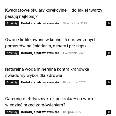
Kwadratowe okulary korekcyjne – do jakiej twarzy
pasują najlepiej?
Redakcja zdrowiewmisie
-
30 września, 2025
Artykuły
0
Owoce liofilizowane w kuchni. 5 sprawdzonych
pomysłów na śniadania, desery i przekąski
Redakcja zdrowiewmisie
-
1 września, 2025
Artykuły
0
Naturalna woda mineralna kontra kranówka –
świadomy wybór dla zdrowia
Redakcja zdrowiewmisie
-
28 sierpnia, 2025
Artykuły
0
Catering dietetyczny krok po kroku – co warto
wiedzieć przed zamówieniem?
Redakcja zdrowiewmisie
-
10 lipca, 2025
Artykuły
0