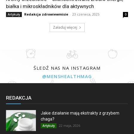
białka i mikroskładników dla aktywnych
Redakcja zdrowiewmisie
-
23 czerwca, 2025
Artykuły
0
Załaduj więcej
ŚLEDŹ NAS NA INSTAGRAM
@MENSHEALTHMAG
REDAKCJA
Jakie działanie mają ekstrakty z grzybem
chaga?
22 maja, 2026
Artykuły