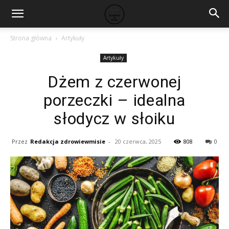
Strona główna
Artykuły
Artykuły
Dżem z czerwonej
porzeczki – idealna
słodycz w słoiku
Przez
Redakcja zdrowiewmisie
-
20 czerwca, 2025
808
0