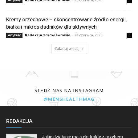
Kremy orzechowe – skoncentrowane źródło energii,
białka i mikroskładników dla aktywnych
Redakcja zdrowiewmisie
-
23 czerwca, 2025
Artykuły
0
Załaduj więcej
ŚLEDŹ NAS NA INSTAGRAM
@MENSHEALTHMAG
REDAKCJA
Jakie działanie mają ekstrakty z grzybem