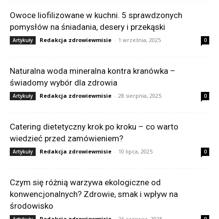
Owoce liofilizowane w kuchni. 5 sprawdzonych
pomysłów na śniadania, desery i przekąski
Redakcja zdrowiewmisie
-
1 września, 2025
Artykuły
0
Naturalna woda mineralna kontra kranówka –
świadomy wybór dla zdrowia
Redakcja zdrowiewmisie
-
28 sierpnia, 2025
Artykuły
0
Catering dietetyczny krok po kroku – co warto
wiedzieć przed zamówieniem?
Redakcja zdrowiewmisie
-
10 lipca, 2025
Artykuły
0
Czym się różnią warzywa ekologiczne od
konwencjonalnych? Zdrowie, smak i wpływ na
środowisko
Redakcja zdrowiewmisie
-
26 czerwca, 2025
Artykuły
0