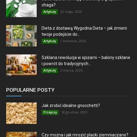
chaga?
22 maja, 2026
Artykuły
Dieta z dostawą Wygodna Dieta – jak zmieni
twoje podejście do...
1 kwietnia, 2026
Artykuły
Szklana rewolucja w spiżarni – balony szklane
i powrót do tradycyjnych...
2 marca, 2026
Artykuły
POPULARNE POSTY
Jak zrobić idealne gnocchetti?
18 grudnia, 2023
Przepisy
Czy można i jak mrozić placki ziemniaczane?