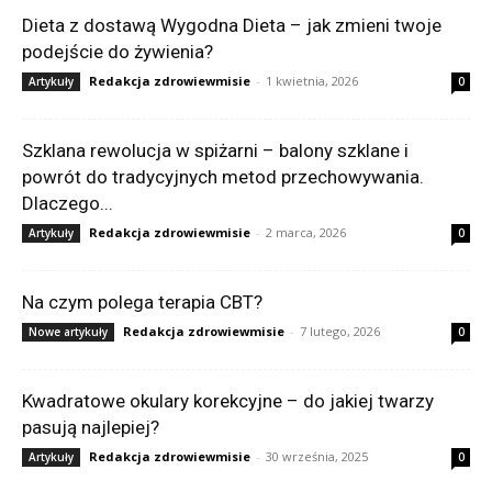
Dieta z dostawą Wygodna Dieta – jak zmieni twoje
podejście do żywienia?
Redakcja zdrowiewmisie
-
1 kwietnia, 2026
Artykuły
0
Szklana rewolucja w spiżarni – balony szklane i
powrót do tradycyjnych metod przechowywania.
Dlaczego...
Redakcja zdrowiewmisie
-
2 marca, 2026
Artykuły
0
Na czym polega terapia CBT?
Redakcja zdrowiewmisie
-
7 lutego, 2026
Nowe artykuły
0
Kwadratowe okulary korekcyjne – do jakiej twarzy
pasują najlepiej?
Redakcja zdrowiewmisie
-
30 września, 2025
Artykuły
0