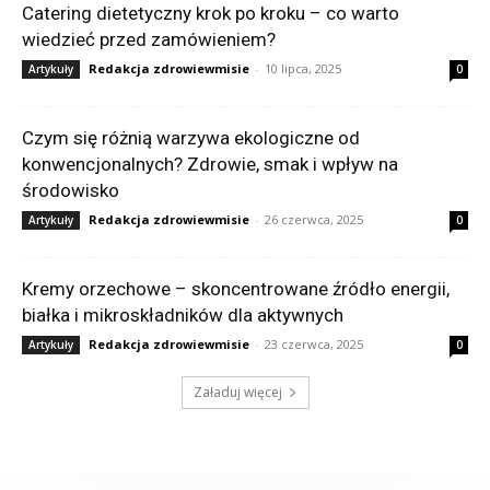
Catering dietetyczny krok po kroku – co warto
wiedzieć przed zamówieniem?
Redakcja zdrowiewmisie
-
10 lipca, 2025
Artykuły
0
Czym się różnią warzywa ekologiczne od
konwencjonalnych? Zdrowie, smak i wpływ na
środowisko
Redakcja zdrowiewmisie
-
26 czerwca, 2025
Artykuły
0
Kremy orzechowe – skoncentrowane źródło energii,
białka i mikroskładników dla aktywnych
Redakcja zdrowiewmisie
-
23 czerwca, 2025
Artykuły
0
Załaduj więcej