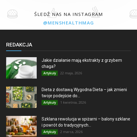
ŚLEDŹ NAS NA INSTAGRAM
@MENSHEALTHMAG
REDAKCJA
Jakie działanie mają ekstrakty z grzybem
chaga?
22 maja, 2026
Artykuły
Dieta z dostawą Wygodna Dieta – jak zmieni
twoje podejście do...
1 kwietnia, 2026
Artykuły
Szklana rewolucja w spiżarni – balony szklane
i powrót do tradycyjnych...
2 marca, 2026
Artykuły