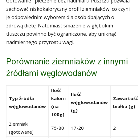
Gotowanie i pieczenie bez nadmiaru tłuszczu pozwala
zachować niskokaloryczny profil ziemniaków, co czyni
je odpowiednim wyborem dla osób dbających o
zdrową dietę. Natomiast smażenie w głębokim
tłuszczu powinno być ograniczone, aby uniknąć
nadmiernego przyrostu wagi.
Porównanie ziemniaków z innymi
źródłami węglowodanów
Ilość
Ilość
Typ źródła
kalorii
Zawartość
węglowodanów
węglowodanów
(na
białka (g)
(g)
100g)
Ziemniaki
75-80
17-20
2
(gotowane)