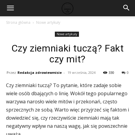
Strona główna
Nowe artykuły
Nowe artykuły
Czy ziemniaki tuczą? Fakt
czy mit?
Przez
Redakcja zdrowiewmisie
-
19 września, 2024
330
0
Czy ziemniaki tuczą? To pytanie, które zadaje sobie
wiele osób dbających o linię. Wokół tego popularnego
warzywa narosło wiele mitów i przekonań, często
sprzecznych ze sobą. Warto więc przyjrzeć się faktom i
dowiedzieć się, czy rzeczywiście ziemniaki mają tak
negatywny wpływ na naszą wagę, jak się powszechnie
uważa.