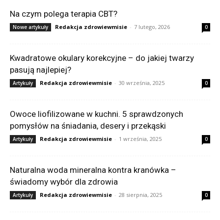
Na czym polega terapia CBT?
Redakcja zdrowiewmisie
-
7 lutego, 2026
Nowe artykuły
0
Kwadratowe okulary korekcyjne – do jakiej twarzy
pasują najlepiej?
Redakcja zdrowiewmisie
-
30 września, 2025
Artykuły
0
Owoce liofilizowane w kuchni. 5 sprawdzonych
pomysłów na śniadania, desery i przekąski
Redakcja zdrowiewmisie
-
1 września, 2025
Artykuły
0
Naturalna woda mineralna kontra kranówka –
świadomy wybór dla zdrowia
Redakcja zdrowiewmisie
-
28 sierpnia, 2025
Artykuły
0