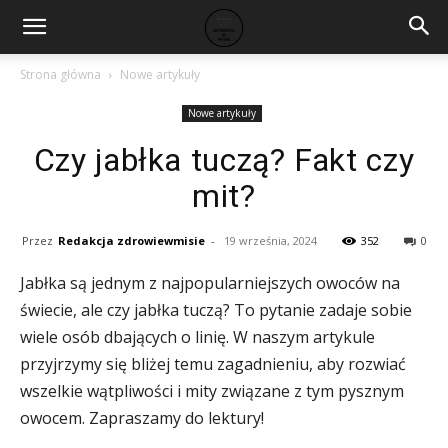
Strona główna
Nowe artykuły
Nowe artykuły
Czy jabłka tuczą? Fakt czy
mit?
Przez
Redakcja zdrowiewmisie
-
19 września, 2024
352
0
Jabłka są jednym z najpopularniejszych owoców na
świecie, ale czy jabłka tuczą? To pytanie zadaje sobie
wiele osób dbających o linię. W naszym artykule
przyjrzymy się bliżej temu zagadnieniu, aby rozwiać
wszelkie wątpliwości i mity związane z tym pysznym
owocem. Zapraszamy do lektury!