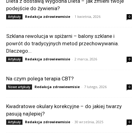
Dieta z dostawą Wygodna Dieta – jak zmieni twoje
podejście do żywienia?
Redakcja zdrowiewmisie
-
1 kwietnia, 2026
Artykuły
0
Szklana rewolucja w spiżarni – balony szklane i
powrót do tradycyjnych metod przechowywania.
Dlaczego...
Redakcja zdrowiewmisie
-
2 marca, 2026
Artykuły
0
Na czym polega terapia CBT?
Redakcja zdrowiewmisie
-
7 lutego, 2026
Nowe artykuły
0
Kwadratowe okulary korekcyjne – do jakiej twarzy
pasują najlepiej?
Redakcja zdrowiewmisie
-
30 września, 2025
Artykuły
0