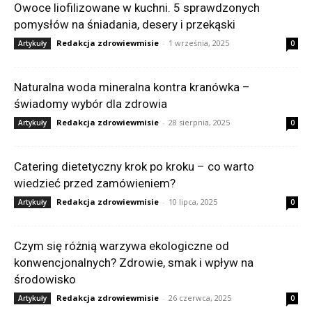
Owoce liofilizowane w kuchni. 5 sprawdzonych
pomysłów na śniadania, desery i przekąski
Redakcja zdrowiewmisie
-
1 września, 2025
Artykuły
0
Naturalna woda mineralna kontra kranówka –
świadomy wybór dla zdrowia
Redakcja zdrowiewmisie
-
28 sierpnia, 2025
Artykuły
0
Catering dietetyczny krok po kroku – co warto
wiedzieć przed zamówieniem?
Redakcja zdrowiewmisie
-
10 lipca, 2025
Artykuły
0
Czym się różnią warzywa ekologiczne od
konwencjonalnych? Zdrowie, smak i wpływ na
środowisko
Redakcja zdrowiewmisie
-
26 czerwca, 2025
Artykuły
0